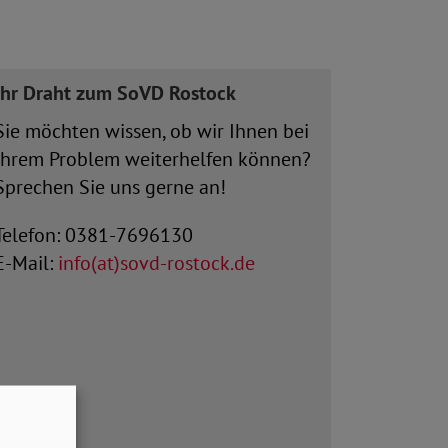
Ihr Draht zum SoVD Rostock
Sie möchten wissen, ob wir Ihnen bei
Ihrem Problem weiterhelfen können?
Sprechen Sie uns gerne an!
Telefon: 0381-7696130
E-Mail:
info(at)sovd-rostock.de