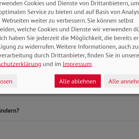
rwenden Cookies und Dienste von Drittanbietern, um
optimalen Service zu bieten und auf Basis von Analy
 Webseiten weiter zu verbessern. Sie können selbst
eiden, welche Cookies und Dienste wir verwenden dü
das Thema Patientenverfügung u
ich haben Sie jederzeit die Möglichkeit, die bereits er
ligung zu widerrufen. Weitere Informationen, auch zu
erarbeitung durch Drittanbieter, finden Sie in unsere
schutzerklärung
und im
Impressum
.
ssen
Alle ablehnen
Alle anne
cht erteilen?
ändern?