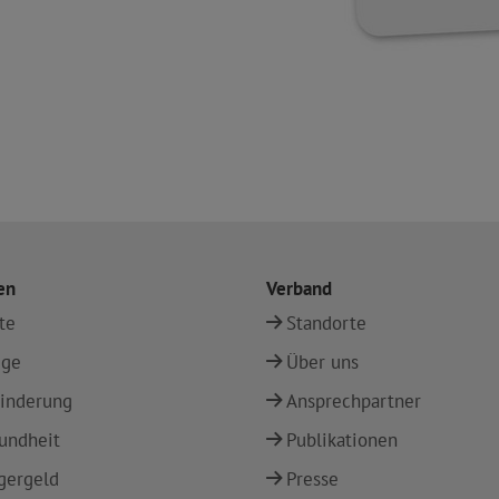
en
Verband
te
Standorte
ege
Über uns
inderung
Ansprechpartner
undheit
Publikationen
gergeld
Presse