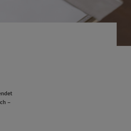
endet
ach –