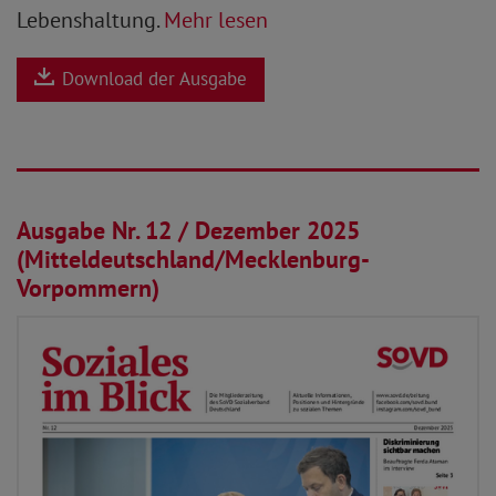
Lebenshaltung.
Mehr lesen
Download der Ausgabe
28.11.2025
Ausgabe Nr. 12 / Dezember 2025
(Mitteldeutschland/Mecklenburg-
Vorpommern)