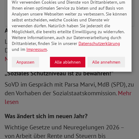
Wir verwenden Cookies und Dienste von Drittanbietern, um
Ihnen einen optimalen Service zu bieten und auf Basis von
Analysen unsere Webseiten weiter zu verbessern. Sie können
selbst entscheiden, welche Cookies und Dienste wir
verwenden dürfen. Natürlich haben Sie jederzeit die
Angst vor schlechter Versorgung
Möglichkeit, die bereits erteilte Einwilligung zu widerrufen.
Weitere Informationen, auch zur Datenverarbeitung durch
Laut SoVD-Umfrage blicken zwei von drei
Drittanbieter, finden Sie in unserer
Datenschutzerklärung
Deutschen sorgenvoll auf ihre eigene Pflege.
und im
Impressum
.
Mehr lesen
Anpassen
Alle ablehnen
Alle annehmen
„Soziales Schutzniveau ist zu bewahren!“
SoVD im Gespräch mit Parsa Marvi, MdB (SPD), zu
den Vorhaben der Sozialstaatskommission.
Mehr
lesen
Was ändert sich im neuen Jahr?
Wichtige Gesetze und Neuregelungen 2026 –
von Arbeit über Rente und Steuern bis