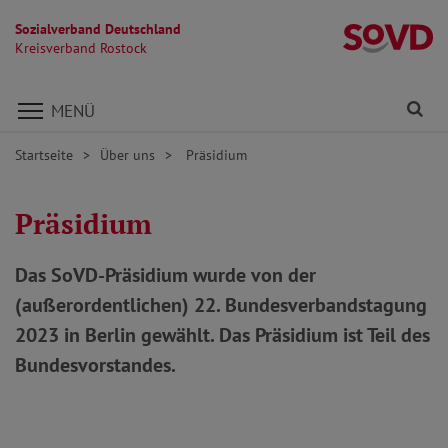
Sozialverband Deutschland
Kr
Kreisverband Rostock
Direkt zu den Inhalten springen
Fi
MENÜ
Startseite
Über uns
Präsidium
Präsidium
Das SoVD-Präsidium wurde von der
(außerordentlichen) 22. Bundesverbandstagung
2023 in Berlin gewählt. Das Präsidium ist Teil des
Bundesvorstandes.