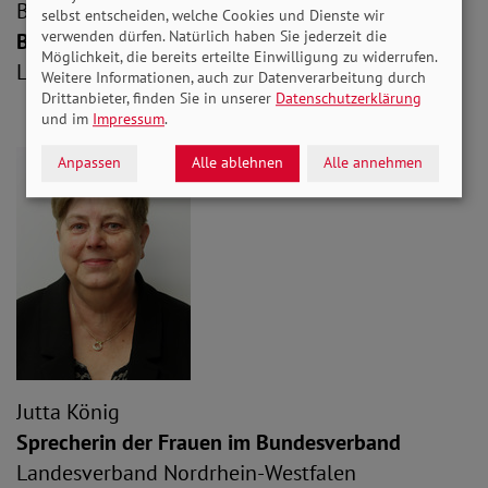
Bruno Hartwig
selbst entscheiden, welche Cookies und Dienste wir
verwenden dürfen. Natürlich haben Sie jederzeit die
Bundesschatzmeister
Möglichkeit, die bereits erteilte Einwilligung zu widerrufen.
Landesverband Niedersachsen
Weitere Informationen, auch zur Datenverarbeitung durch
Drittanbieter, finden Sie in unserer
Datenschutzerklärung
und im
Impressum
.
Anpassen
Alle ablehnen
Alle annehmen
Jutta König
Sprecherin der Frauen im Bundesverband
Landesverband Nordrhein-Westfalen