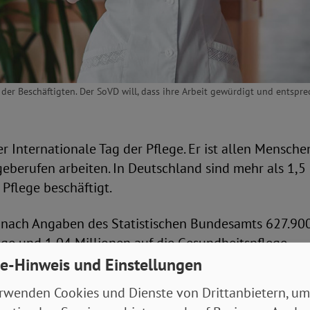
 der Beschäftigten. Der SoVD will, dass ihre Arbeit gewürdigt und entspre
der Internationale Tag der Pflege. Er ist allen Mensch
geberufen arbeiten. In Deutschland sind mehr als 1,5
Pflege beschäftigt.
 nach Angaben des Statistischen Bundesamts 627.90
ege und 1,04 Millionen auf die Gesundheitspflege.
e-Hinweis und Einstellungen
ttraktiver machen
rwenden Cookies und Dienste von Drittanbietern, um