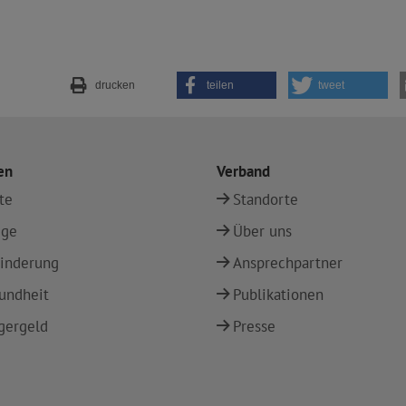
drucken
teilen
tweet
en
Verband
te
Standorte
ege
Über uns
inderung
Ansprechpartner
undheit
Publikationen
gergeld
Presse