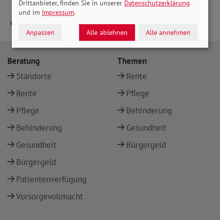
Drittanbieter, finden Sie in unserer
Datenschutzerklärung
und im
Impressum
.
Anpassen
Alle ablehnen
Alle annehmen
Beratung
Themen
Standorte
Rente
Rente
Pflege
Pflege
Behinderung
Behinderung
Gesundheit
Gesundheit
Bürgergeld
Bürgergeld
Patientenverfügung
Vorsorgevollmacht