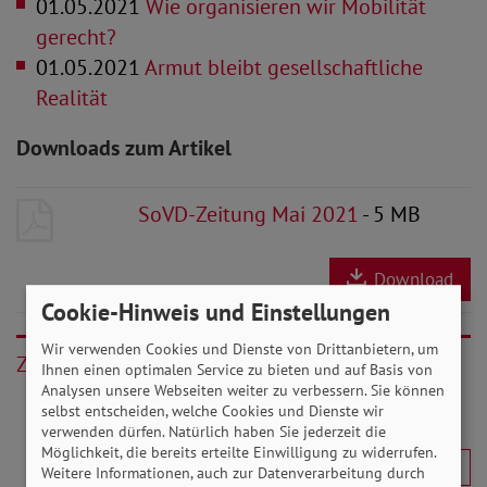
01.05.2021
Wie organisieren wir Mobilität
gerecht?
01.05.2021
Armut bleibt gesellschaftliche
Realität
Downloads zum Artikel
SoVD-Zeitung Mai 2021
- 5 MB
Download
Cookie-Hinweis und Einstellungen
Wir verwenden Cookies und Dienste von Drittanbietern, um
Zurück
Ihnen einen optimalen Service zu bieten und auf Basis von
Analysen unsere Webseiten weiter zu verbessern. Sie können
selbst entscheiden, welche Cookies und Dienste wir
verwenden dürfen. Natürlich haben Sie jederzeit die
Möglichkeit, die bereits erteilte Einwilligung zu widerrufen.
Weitere Informationen, auch zur Datenverarbeitung durch