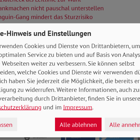
ankmachen nicht pauschal unterstellen
guin-Gang mindert das Sturzrisiko
Artikel
e-Hinweis und Einstellungen
rwenden Cookies und Dienste von Drittanbietern, um
tung Februar 2025 (Ausgabe Bayern / Hessen)
optimalen Service zu bieten und auf Basis von Analy
 Webseiten weiter zu verbessern. Sie können selbst
eiden, welche Cookies und Dienste wir verwenden dü
ich haben Sie jederzeit die Möglichkeit, die bereits er
ligung zu widerrufen. Weitere Informationen, auch zu
erarbeitung durch Drittanbieter, finden Sie in unsere
schutzerklärung
und im
Impressum
.
ssen
Alle ablehnen
Alle anne
drucken
teilen
tweet