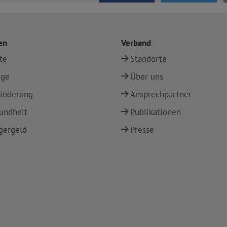
en
Verband
te
Standorte
ege
Über uns
inderung
Ansprechpartner
undheit
Publikationen
gergeld
Presse