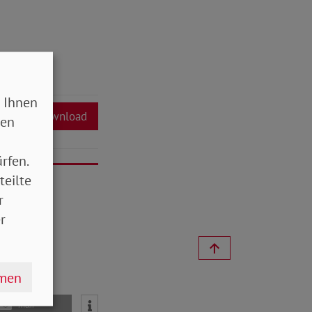
 Ihnen
Download
sen
rfen.
teilte
r
r
hmen
mail