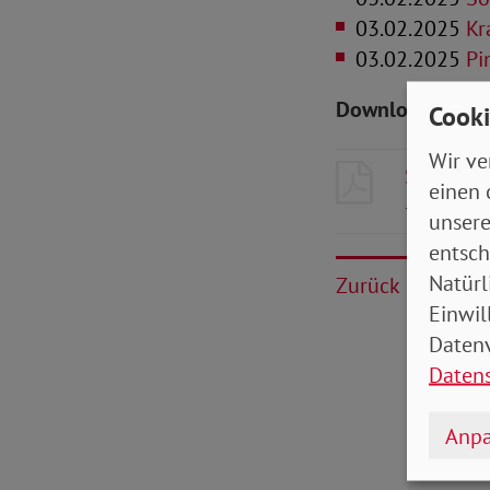
03.02.2025
Kr
03.02.2025
Pin
Downloads zum 
Cooki
Wir ve
SoVD-Zei
einen 
- 11 MB
unsere
entsch
Natürl
Zurück
Einwil
Datenv
Daten
Anpa