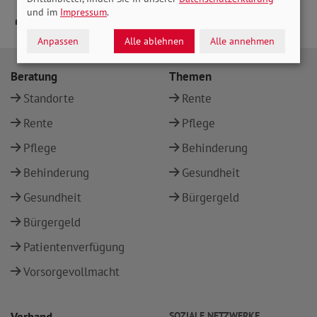
und im
Impressum
.
Anpassen
Alle ablehnen
Alle annehmen
Beratung
Themen
Standorte
Rente
Rente
Pflege
Pflege
Behinderung
Behinderung
Gesundheit
Gesundheit
Bürgergeld
Bürgergeld
Patientenverfügung
Vorsorgevollmacht
SOZIALE NETZWERKE