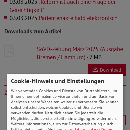
03.03.2025
„Reform ist auch eine Frage der
Gerechtigkeit“
03.03.2025
Patientenakte bald elektronisch
Downloads zum Artikel
SoVD-Zeitung März 2025 (Ausgabe
Bremen / Hamburg)
- 7 MB
Download
Cookie-Hinweis und Einstellungen
Wir verwenden Cookies und Dienste von Drittanbietern, um
Zurück
Ihnen einen optimalen Service zu bieten und auf Basis von
Analysen unsere Webseiten weiter zu verbessern. Sie können
selbst entscheiden, welche Cookies und Dienste wir
verwenden dürfen. Natürlich haben Sie jederzeit die
Möglichkeit, die bereits erteilte Einwilligung zu widerrufen.
Weitere Informationen, auch zur Datenverarbeitung durch
Drittanbieter, finden Sie in unserer
Datenschutzerklärung