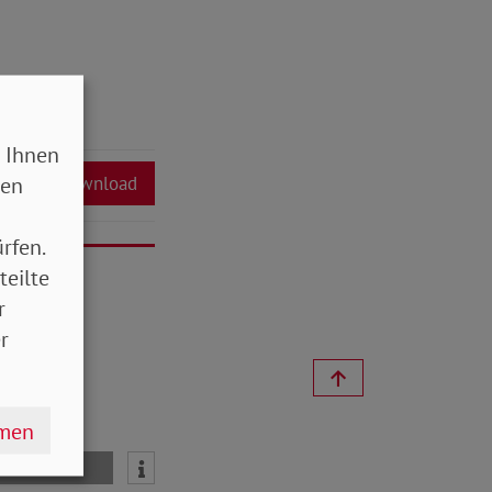
 Ihnen
sen
Download
rfen.
teilte
r
r
hmen
mail