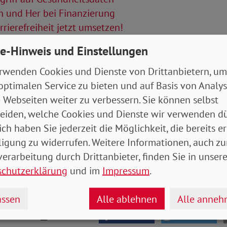
n und Her bei Finanzierung
rierefreiheit jetzt umsetzen!
e-Hinweis und Einstellungen
Artikel
rwenden Cookies und Dienste von Drittanbietern, um
tung April 2023 (Bundesverband)
- 6 MB
optimalen Service zu bieten und auf Basis von Analy
 Webseiten weiter zu verbessern. Sie können selbst
eiden, welche Cookies und Dienste wir verwenden dü
ich haben Sie jederzeit die Möglichkeit, die bereits er
ligung zu widerrufen. Weitere Informationen, auch zu
erarbeitung durch Drittanbieter, finden Sie in unsere
schutzerklärung
und im
Impressum
.
ssen
Alle ablehnen
Alle anne
drucken
teilen
tweet