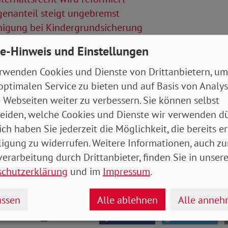
genanteil steigt ungebremst
nigung bei Kindergrundsicherung
e-Hinweis und Einstellungen
Artikel
rwenden Cookies und Dienste von Drittanbietern, um
tung September 2023 (Bundesteil)
- 5 MB
optimalen Service zu bieten und auf Basis von Analy
 Webseiten weiter zu verbessern. Sie können selbst
eiden, welche Cookies und Dienste wir verwenden dü
ich haben Sie jederzeit die Möglichkeit, die bereits er
ligung zu widerrufen. Weitere Informationen, auch zu
erarbeitung durch Drittanbieter, finden Sie in unsere
schutzerklärung
und im
Impressum
.
ssen
Alle ablehnen
Alle anne
drucken
teilen
tweet