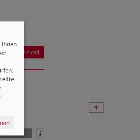
 Ihnen
sen
Download
rfen.
teilte
r
r
hmen
mail