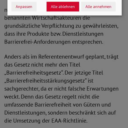
Anpassen
Alle ablehnen
Alle annehmen
näherzukommen. Mit dem BFSG obliegt den
benannten Wirtschaftsakteuren die
grundsätzliche Verpflichtung zu gewährleisten,
dass ihre Produkte bzw. Dienstleistungen
Barrierefrei-Anforderungen entsprechen.
Anders als im Referentenentwurf geplant, trägt
das Gesetz nicht mehr den Titel
„Barrierefreiheitsgesetz“. Der jetzige Titel
„Barrierefreiheitsstärkungsgesetz“ ist
sachgerechter, da er nicht falsche Erwartungen
weckt. Denn das Gesetz regelt nicht die
umfassende Barrierefreiheit von Gütern und
Dienstleistungen, sondern beschränkt sich auf
die Umsetzung der EAA-Richtlinie.