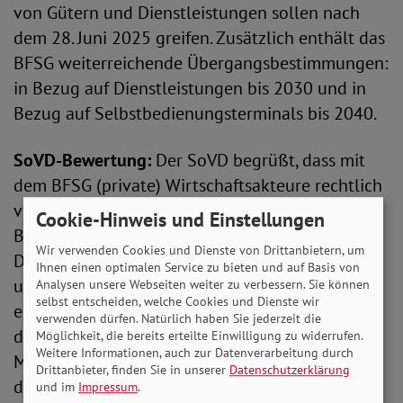
von Gütern und Dienstleistungen sollen nach
dem 28. Juni 2025 greifen. Zusätzlich enthält das
BFSG weiterreichende Übergangsbestimmungen:
in Bezug auf Dienstleistungen bis 2030 und in
Bezug auf Selbstbedienungsterminals bis 2040.
SoVD-Bewertung:
Der SoVD begrüßt, dass mit
dem BFSG (private) Wirtschaftsakteure rechtlich
verbindlich verpflichtet werden, die
Cookie-Hinweis und Einstellungen
Barrierefreiheit von Produkten und
Wir verwenden Cookies und Dienste von Drittanbietern, um
Dienstleistungen, soweit diese vom BFSG
Ihnen einen optimalen Service zu bieten und auf Basis von
umfasst sind, sicherzustellen. Das BFSG stellt
Analysen unsere Webseiten weiter zu verbessern. Sie können
selbst entscheiden, welche Cookies und Dienste wir
einen anerkennenswerten rechtlichen Schritt
verwenden dürfen. Natürlich haben Sie jederzeit die
dar, um der gleichberechtigten Teilhabe von
Möglichkeit, die bereits erteilte Einwilligung zu widerrufen.
Weitere Informationen, auch zur Datenverarbeitung durch
Menschen mit Behinderungen, insbesondere in
Drittanbieter, finden Sie in unserer
Datenschutzerklärung
der digitalen Welt,
und im
Impressum
.