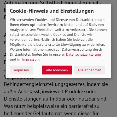
Automaten und Selbstbedienungsterminals
könnten sogar noch bis zum Jahr 2035 in
Cookie-Hinweis und Einstellungen
Betrieb bleiben.
Wir verwenden Cookies und Dienste von Drittanbietern, um
Ihnen einen optimalen Service zu bieten und auf Basis von
Analysen unsere Webseiten weiter zu verbessern. Sie können
Angebote ohne fremde Hilfe erreichen und
selbst entscheiden, welche Cookies und Dienste wir
verwenden dürfen. Natürlich haben Sie jederzeit die
nutzen
Möglichkeit, die bereits erteilte Einwilligung zu widerrufen.
Weitere Informationen, auch zur Datenverarbeitung durch
Auch die im Gesetzentwurf enthaltene
Drittanbieter, finden Sie in unserer
Datenschutzerklärung
und im
Impressum
.
Definition von Barrierefreiheit stößt beim SoVD
auf Widerstand. Diese unterläuft geltende
Anpassen
Alle ablehnen
Alle annehmen
Vorgaben des
Behindertengleichstellungsgesetzes, indem sie
außer Acht lässt, inwieweit Produkte oder
Dienstleistungen auffindbar oder nutzbar sind.
Was nützt beispielsweise ein barrierefrei zu
bedienender Geldautomat, wenn dieser für