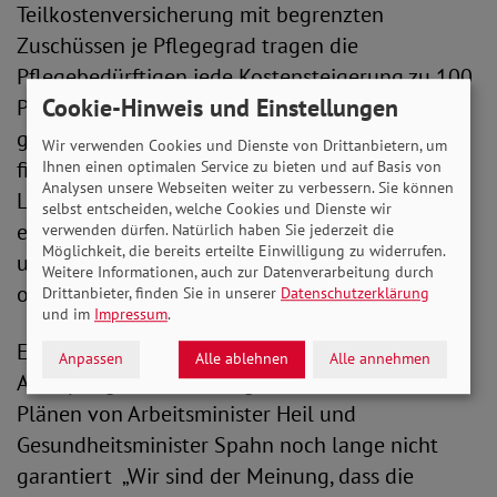
Teilkostenversicherung mit begrenzten
Zuschüssen je Pflegegrad tragen die
Pflegebedürftigen jede Kostensteigerung zu 100
Cookie-Hinweis und Einstellungen
Prozent selbst. „Immerhin entlasten die
geplanten Zuschüsse im stationären Bereich die
Wir verwenden Cookies und Dienste von Drittanbietern, um
finanziell besonders belasteten
Ihnen einen optimalen Service zu bieten und auf Basis von
Analysen unsere Webseiten weiter zu verbessern. Sie können
Langzeitpflegebedürftigen in den Heimen
selbst entscheiden, welche Cookies und Dienste wir
erheblich. Indes erhalten ambulant Versorgte
verwenden dürfen. Natürlich haben Sie jederzeit die
Möglichkeit, die bereits erteilte Einwilligung zu widerrufen.
und pflegende Angehörige keine Unterstützung
Weitere Informationen, auch zur Datenverarbeitung durch
oder Verbesserungen“, so Bauer.
Drittanbieter, finden Sie in unserer
Datenschutzerklärung
und im
Impressum
.
Eine regelhaft bessere Bezahlung in der
Anpassen
Alle ablehnen
Alle annehmen
Altenpflege für alle Pflegekräfte ist mit den
Plänen von Arbeitsminister Heil und
Gesundheitsminister Spahn noch lange nicht
garantiert „Wir sind der Meinung, dass die