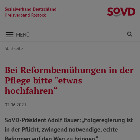
Sozialverband Deutschland
Kr
Kreisverband Rostock
Direkt zu den Inhalten springen
Fi
MENÜ
Startseite
Bei Reformbemühungen in der
Pflege bitte "etwas
hochfahren“
02.06.2021
SoVD-Präsident Adolf Bauer: „Folgeregierung ist
in der Pflicht, zwingend notwendige, echte
Reformen auf den Weg zu bringen.“