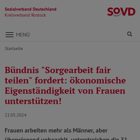
Sozialverband Deutschland
Kr
Kreisverband Rostock
Direkt zu den Inhalten springen
Fi
MENÜ
Startseite
Bündnis "Sorgearbeit fair
teilen" fordert: ökonomische
Eigenständigkeit von Frauen
unterstützen!
22.05.2024
Frauen arbeiten mehr als Männer, aber
überwiegend unbezahlt, unterstreichen die 31