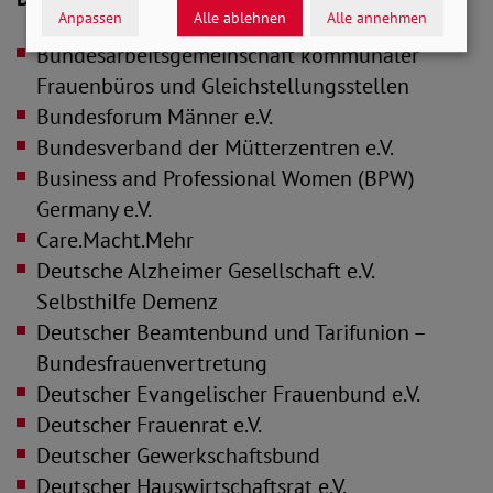
Anpassen
Alle ablehnen
Alle annehmen
Bundesarbeitsgemeinschaft kommunaler
Frauenbüros und Gleichstellungsstellen
Bundesforum Männer e.V.
Bundesverband der Mütterzentren e.V.
Business and Professional Women (BPW)
Germany e.V.
Care.Macht.Mehr
Deutsche Alzheimer Gesellschaft e.V.
Selbsthilfe Demenz
Deutscher Beamtenbund und Tarifunion –
Bundesfrauenvertretung
Deutscher Evangelischer Frauenbund e.V.
Deutscher Frauenrat e.V.
Deutscher Gewerkschaftsbund
Deutscher Hauswirtschaftsrat e.V.