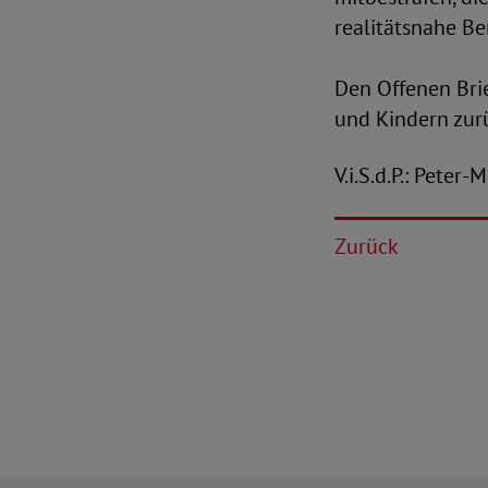
realitätsnahe B
Den Offenen Brie
und Kindern zur
V.i.S.d.P.: Peter
Zurück