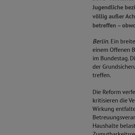
Jugendliche bezi
völlig außer Ach
betreffen – obwo
Berlin.
Ein breit
einem Offenen B
im Bundestag. D
der Grundsicher
treffen.
Die Reform verfe
kritisieren die 
Wirkung entfalt
Betreuungsveran
Haushalte belas
Zumutbarkeitsre