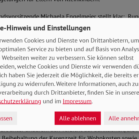
dsvorsitzende Michaela Engelmeier stellt klar: „Run
dliche beziehen Leistungen nach dem SGB II. In der 
e-Hinweis und Einstellungen
lig außer Acht gelassen, dass sie die geplanten Vers
rwenden Cookies und Dienste von Drittanbietern, um
reffen – obwohl sie nichts für ihre Lage können. We
optimalen Service zu bieten und auf Basis von Analy
eistungen gekürzt werden, verschärft das Kinderarmu
 Webseiten weiter zu verbessern. Sie können selbst
ld in der Familie bedeutet weniger Spielraum für g
eiden, welche Cookies und Dienste wir verwenden dü
material oder die soziale Teilhabe von Kindern. Wer 
ich haben Sie jederzeit die Möglichkeit, die bereits er
en Leistungen spart, spart an der Zukunft von Kinde
ligung zu widerrufen. Weitere Informationen, auch zu
Folgekosten für die gesamte Gesellschaft."
erarbeitung durch Drittanbieter, finden Sie in unsere
schutzerklärung
und im
Impressum
.
rfsgemeinschaft sei eine Familie mit minderjährigen 
enden. Sanktionen blieben daher nicht auf einzelne 
ssen
Alle ablehnen
Alle anne
rn träfen unmittelbar auch Schutzbefohlene und Part
dert unter anderem den Verzicht auf Sanktionen, die 
e Beibehaltung der Karenzzeit für Wohnkosten sowie 