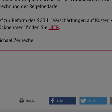
erechnung der Regelbedarfe.
f zur Reform des SGB II “Verschärfungen auf Kosten 
ücknehmen“ finden Sie
HIER
.
-Michael Zernechel
drucken
teilen
tweet