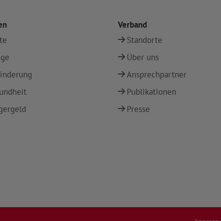
en
Verband
te
Standorte
ege
Über uns
inderung
Ansprechpartner
undheit
Publikationen
gergeld
Presse