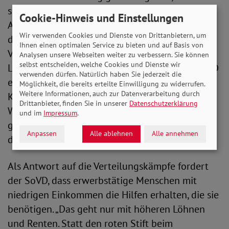
schnellstmöglich aber auch dauerhaft in den
Cookie-Hinweis und Einstellungen
Arbeitsmarkt zu integrieren. Es kann nicht sein,
Wir verwenden Cookies und Dienste von Drittanbietern, um
dass sie zuerst umziehen oder ihr lang erspartes
Ihnen einen optimalen Service zu bieten und auf Basis von
Vermögen zur Alterssicherung für den
Analysen unsere Webseiten weiter zu verbessern. Sie können
selbst entscheiden, welche Cookies und Dienste wir
Lebensunterhalt aufbrauchen müssen.“ Der SoVD
verwenden dürfen. Natürlich haben Sie jederzeit die
erinnert daran, dass CDU/CSU und SPD die
Möglichkeit, die bereits erteilte Einwilligung zu widerrufen.
Weitere Informationen, auch zur Datenverarbeitung durch
Karenzzeiten 2020 gemeinsam befristet auf den
Drittanbieter, finden Sie in unserer
Datenschutzerklärung
Weg gebracht hatten. „Nun muss es darum
und im
Impressum
.
gehen, diese guten Regelungen zu entfristen“, so
Anpassen
Alle ablehnen
Alle annehmen
die Vorstandsvorsitzende.
Als Antwort auf die Verteilungskämpfe fordert
der SoVD, dass erwerbstätige Menschen mit
niedrigen Einkommen die Hilfen erhalten, die sie
benötigen. „Das geht nur mit höheren Löhnen
und Renten. Statt den roten Stift beim