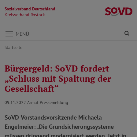
Sozialverband Deutschland
Kr
Kreisverband Rostock
Direkt zu den Inhalten springen
Fi
MENÜ
Startseite
Bürgergeld: SoVD fordert
„Schluss mit Spaltung der
Gesellschaft“
09.11.2022
Armut Pressemeldung
SoVD-Vorstandsvorsitzende Michaela
Engelmeier: „Die Grundsicherungssysteme
müssen dringend modernisiert werden. Jetzt in