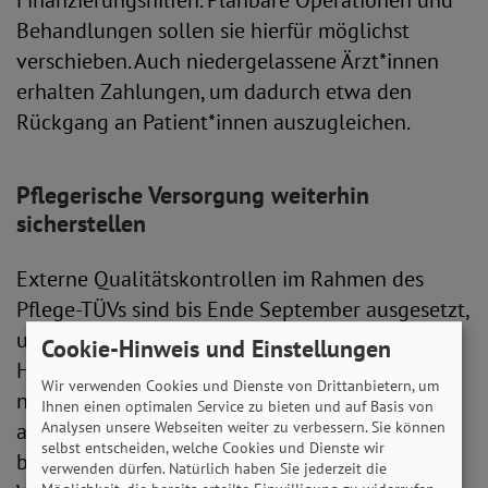
Finanzierungshilfen. Planbare Operationen und
Behandlungen sollen sie hierfür möglichst
verschieben. Auch niedergelassene Ärzt*innen
erhalten Zahlungen, um dadurch etwa den
Rückgang an Patient*innen auszugleichen.
Pflegerische Versorgung weiterhin
sicherstellen
Externe Qualitätskontrollen im Rahmen des
Pflege-TÜVs sind bis Ende September ausgesetzt,
um dadurch das Pflegepersonal zu entlasten.
Cookie-Hinweis und Einstellungen
Hinweisen auf Missstände wird weiterhin
Wir verwenden Cookies und Dienste von Drittanbietern, um
nachgegangen. Um die pflegerische Versorgung
Ihnen einen optimalen Service zu bieten und auf Basis von
aufrechtzuerhalten, können Anbieter zudem
Analysen unsere Webseiten weiter zu verbessern. Sie können
selbst entscheiden, welche Cookies und Dienste wir
befristet von gesetzlichen und vertraglichen
verwenden dürfen. Natürlich haben Sie jederzeit die