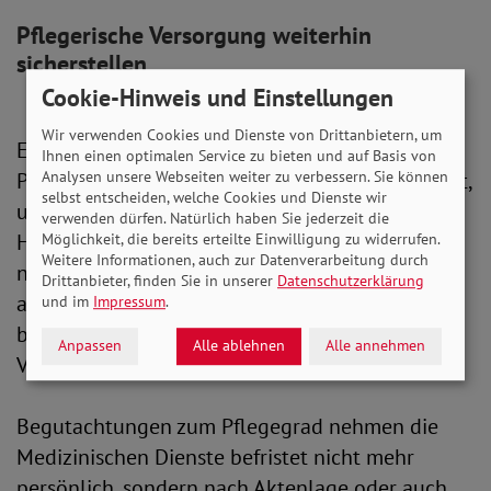
Pflegerische Versorgung weiterhin
sicherstellen
Cookie-Hinweis und Einstellungen
Wir verwenden Cookies und Dienste von Drittanbietern, um
Externe Qualitätskontrollen im Rahmen des
Ihnen einen optimalen Service zu bieten und auf Basis von
Analysen unsere Webseiten weiter zu verbessern. Sie können
Pflege-TÜVs sind bis Ende September ausgesetzt,
selbst entscheiden, welche Cookies und Dienste wir
um dadurch das Pflegepersonal zu entlasten.
verwenden dürfen. Natürlich haben Sie jederzeit die
Hinweisen auf Missstände wird weiterhin
Möglichkeit, die bereits erteilte Einwilligung zu widerrufen.
Weitere Informationen, auch zur Datenverarbeitung durch
nachgegangen. Um die pflegerische Versorgung
Drittanbieter, finden Sie in unserer
Datenschutzerklärung
aufrechtzuerhalten, können Anbieter zudem
und im
Impressum
.
befristet von gesetzlichen und vertraglichen
Anpassen
Alle ablehnen
Alle annehmen
Vorgaben zur Personalausstattung abweichen.
Begutachtungen zum Pflegegrad nehmen die
Medizinischen Dienste befristet nicht mehr
persönlich, sondern nach Aktenlage oder auch