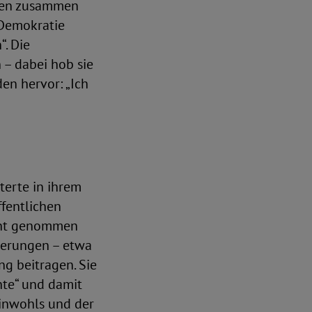
ören zusammen
Demokratie
. Die
 – dabei hob sie
en hervor: „Ich
terte in ihrem
ffentlichen
icht genommen
ßerungen – etwa
g beitragen. Sie
hte“ und damit
einwohls und der