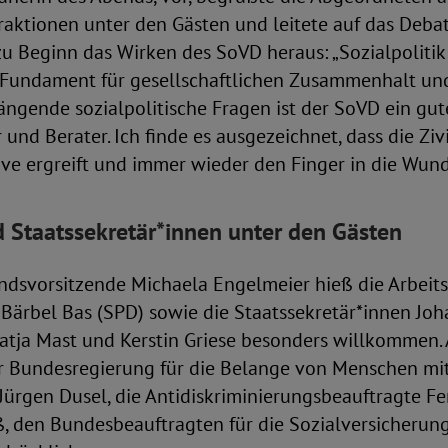
raktionen unter den Gästen und leitete auf das Deba
 zu Beginn das Wirken des SoVD heraus: „Sozialpolitik 
st Fundament für gesellschaftlichen Zusammenhalt u
drängende sozialpolitische Fragen ist der SoVD ein gut
und Berater. Ich finde es ausgezeichnet, dass die Ziv
ative ergreift und immer wieder den Finger in die Wund
d Staatssekretär*innen unter den Gästen
ndsvorsitzende Michaela Engelmeier hieß die Arbeits
 Bärbel Bas (SPD) sowie die Staatssekretär*innen Joh
Katja Mast und Kerstin Griese besonders willkommen.
r Bundesregierung für die Belange von Menschen mi
Jürgen Dusel, die Antidiskriminierungsbeauftragte F
ß, den Bundesbeauftragten für die Sozialversicherun