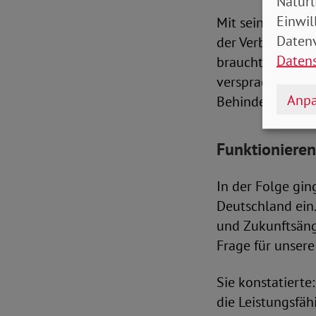
Natürl
Einwil
Mit seinem Einsa
Datenv
der Verband eine
Daten
braucht Inklusi
versprach in di
Anpa
Behindertenglei
Funktionieren
In der Folge gin
Deutschland ein
und Zukunftsäng
Frage für unser
Sie konstatierte
die Leistungsfäh