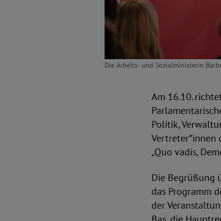
Die Arbeits- und Sozialministerin Bär
Am 16.10. richt
Parlamentarische
Politik, Verwalt
Vertreter*innen
„Quo vadis, Demo
Die Begrüßung ü
das Programm des
der Veranstaltu
Bas, die Hauptre