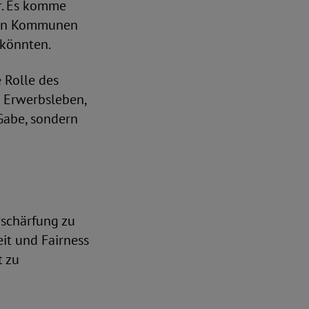
ur. Es komme
 den Kommunen
 könnten.
e Rolle des
en Erwerbsleben,
 Gabe, sondern
rschärfung zu
eit und Fairness
t zu