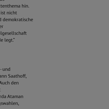
ttenthema hin.
ist nicht
nd demokratische
er
ilgesellschaft
e legt.“
- und
ann Saathoff,
 Auch den
t
erda Ataman
gswahlen,