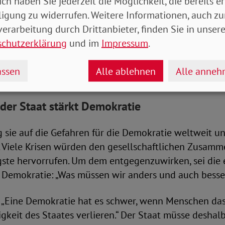
ich haben Sie jederzeit die Möglichkeit, die bereits er
ligung zu widerrufen. Weitere Informationen, auch zu
tz gegen Diskriminierung und für eine gerechte Gesel
erarbeitung durch Drittanbieter, finden Sie in unsere
 große Rolle in der Demokratie. Dabei betonte sie: 
schutzerklärung
und im
Impressum
.
on, und Demokratie braucht Demokratinnen und Demo
esem Zusammenhang, sich weiter für eine wirksame R
ssen
Alle ablehnen
Alle anne
chstellungsgesetzes einzusetzen.
der Staat stärkt Demokratie
g sie auf die Gefahren für die Demokratie weltweit un
. Viele Krisen würden den gesellschaftlichen Zusamm
ste hervorrufen. Um dem entgegenzuwirken, sei die
e Demokratie: „Was müssen wir anders und auch bess
: „Eine Demokratie hat es schwer, wenn Menschen das
igkeit des Staates verlieren.“ Der Staat müsse deshal