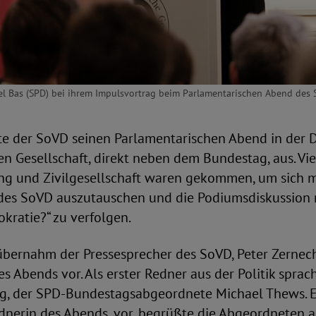
bel Bas (SPD) bei ihrem Impulsvortrag beim Parlamentarischen Abend des 
ete der SoVD seinen Parlamentarischen Abend in der 
n Gesellschaft, direkt neben dem Bundestag, aus. Vie
ung und Zivilgesellschaft waren gekommen, um sich m
 des SoVD auszutauschen und die Podiumsdiskussion 
kratie?“ zu verfolgen.
bernahm der Pressesprecher des SoVD, Peter Zerneche
 Abends vor. Als erster Redner aus der Politik sprac
ng, der SPD-Bundestagsabgeordnete Michael Thews. Er
dnerin des Abends, vor, begrüßte die Abgeordneten 