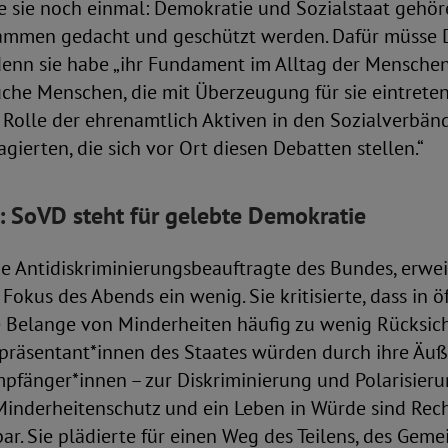
 sie noch einmal: Demokratie und Sozialstaat geh
ammen gedacht und geschützt werden. Dafür müsse 
enn sie habe „ihr Fundament im Alltag der Menschen“
che Menschen, die mit Überzeugung für sie eintreten
 Rolle der ehrenamtlich Aktiven in den Sozialverbänd
gierten, die sich vor Ort diesen Debatten stellen.“
 SoVD steht für gelebte Demokratie
e Antidiskriminierungsbeauftragte des Bundes, erwei
Fokus des Abends ein wenig. Sie kritisierte, dass in ö
e Belange von Minderheiten häufig zu wenig Rücks
epräsentant*innen des Staates würden durch ihre Äu
fänger*innen – zur Diskriminierung und Polarisierun
„Minderheitenschutz und ein Leben in Würde sind Rec
ar. Sie plädierte für einen Weg des Teilens, des Gem