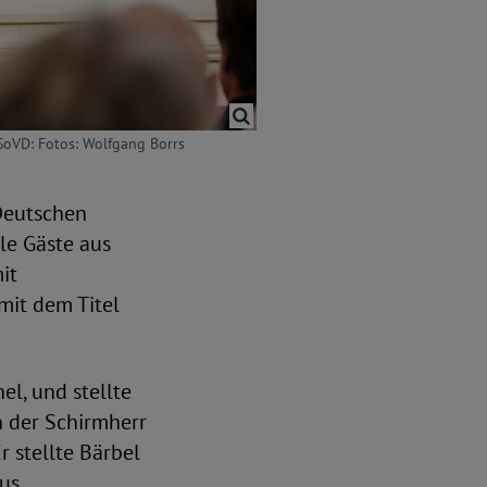
SoVD: Fotos: Wolfgang Borrs
Deutschen
le Gäste aus
it
mit dem Titel
l, und stellte
h der Schirmherr
 stellte Bärbel
aus