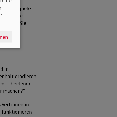
teilte
r
lschaft spiele
r
„Demokratie
kraten.“ Sie
eform des
hmen
d in
enhalt erodieren
 entscheidende
er machen?“
 Vertrauen in
b funktionieren