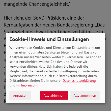
mangelnde Chancengleichheit.“
Hier sieht der SoVD-Präsident eine der
Kernaufgaben der neuen Bundesregierung: „Das
Staatsziel gleichwertiger Lebensverhältnisse in
Artikel 72 des Grundgesetzes darf nicht aus dem
Cookie-Hinweis und Einstellungen
Blick verloren werden. Unabhängig von der
Wir verwenden Cookies und Dienste von Drittanbietern, um
Herkunft, müssen alle Bürgerinnen und Bürger
Ihnen einen optimalen Service zu bieten und auf Basis von
Analysen unsere Webseiten weiter zu verbessern. Sie können
gleiche - und damit einheitliche - Möglichkeiten
selbst entscheiden, welche Cookies und Dienste wir
zur individuellen und sozialen Entwicklung
verwenden dürfen. Natürlich haben Sie jederzeit die
Möglichkeit, die bereits erteilte Einwilligung zu widerrufen.
haben. Aufgabe der Politik ist es, 31 Jahre nach
Weitere Informationen, auch zur Datenverarbeitung durch
der Deutschen Einheit endlich für gleichwertige
Drittanbieter, finden Sie in unserer
Datenschutzerklärung
und im
Impressum
.
Lebensverhältnisse zu sorgen. Denn das wahrt
den sozialen Frieden und beugt dem
Anpassen
Alle ablehnen
Alle annehmen
fortschreitenden Extremismus vor.“