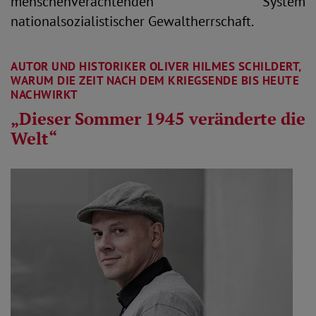
menschenverachtenden System
nationalsozialistischer Gewaltherrschaft.
AUTOR UND HISTORIKER OLIVER HILMES SCHILDERT,
WARUM DIE ZEIT NACH DEM KRIEGSENDE BIS HEUTE
NACHWIRKT
„Dieser Sommer 1945 veränderte die
Welt“