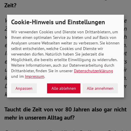
Zeit?
Was uns verloren geht, ist der unmittelbare
Cookie-Hinweis und Einstellungen
Zugang zu Menschen, die eigene Erfahrungen
Wir verwenden Cookies und Dienste von Drittanbietern, um
von damals schildern können. Das ist natürlich
Ihnen einen optimalen Service zu bieten und auf Basis von
Analysen unsere Webseiten weiter zu verbessern. Sie können
eine ganz andere Art, Geschichte zu vermitteln.
selbst entscheiden, welche Cookies und Dienste wir
Ich kann mich zum Beispiel noch sehr gut
verwenden dürfen. Natürlich haben Sie jederzeit die
Möglichkeit, die bereits erteilte Einwilligung zu widerrufen.
erinnern, dass meine Großmutter väterlicherseits
Weitere Informationen, auch zur Datenverarbeitung durch
uns Kindern von dieser Zeit erzählt hat. Wir
Drittanbieter, finden Sie in unserer
Datenschutzerklärung
und im
Impressum
.
konnten somit an ihren Erinnerungen teilhaben.
Das ist heutigen Generationen in der Form leider
Anpassen
Alle ablehnen
Alle annehmen
kaum noch möglich.
Taucht die Zeit von vor 80 Jahren also gar nicht
mehr in unserem Alltag auf?