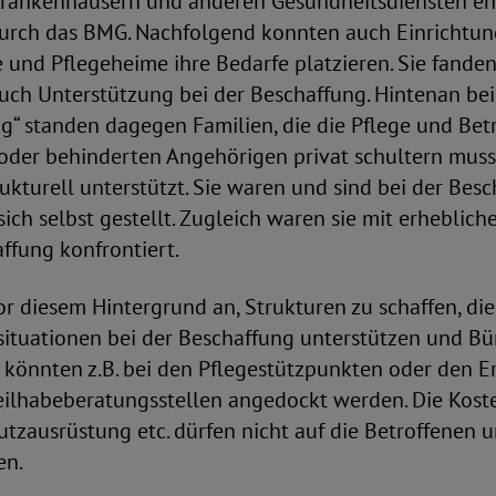
Krankenhäusern und anderen Gesundheitsdiensten e
urch das BMG. Nachfolgend konnten auch Einrichtun
 und Pflegeheime ihre Bedarfe platzieren. Sie fanden
auch Unterstützung bei der Beschaffung. Hintenan be
g“ standen dagegen Familien, die die Pflege und Bet
oder behinderten Angehörigen privat schultern musst
ukturell unterstützt. Sie waren und sind bei der Bes
ich selbst gestellt. Zugleich waren sie mit erheblic
ffung konfrontiert.
r diesem Hintergrund an, Strukturen zu schaffen, die
nsituationen bei der Beschaffung unterstützen und 
e könnten z.B. bei den Pflegestützpunkten oder den 
ilhabeberatungsstellen angedockt werden. Die Koste
zausrüstung etc. dürfen nicht auf die Betroffenen u
en.