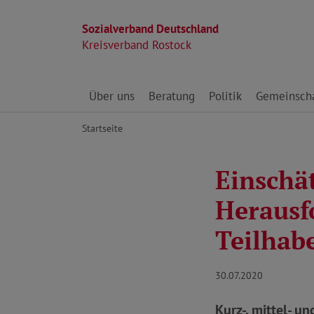
Sozialverband Deutschland
Kreisverband Rostock
Direkt zu den Inhalten springen
Über uns
Beratung
Politik
Gemeinscha
Startseite
Einschä
Herausf
Teilhab
30.07.2020
Kurz-, mittel- u