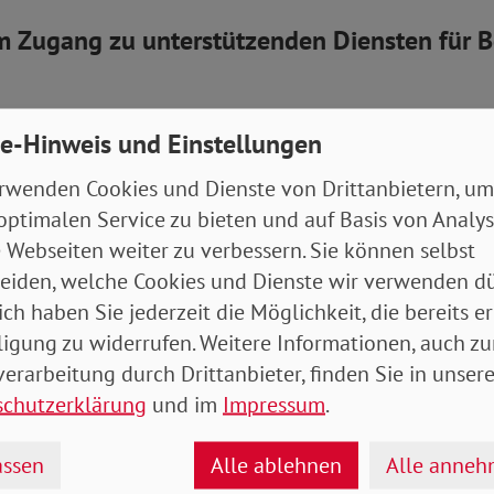
um Zugang zu unterstützenden Diensten für 
enen Menschen und ihre Familien brachen mit der C
e-Hinweis und Einstellungen
lante Unterstützungsstrukturen und Hilfen weg. Vie
rwenden Cookies und Dienste von Drittanbietern, um
ichtungen schlossen, Werkstätten durften nicht mehr
optimalen Service zu bieten und auf Basis von Analy
en-Pflegekräfte reisten in großer Eile zurück in ihr
 Webseiten weiter zu verbessern. Sie können selbst
ben die Betroffene und ihre Familien plötzlich ganz au
eiden, welche Cookies und Dienste wir verwenden dü
staatliche Unterstützung brach in großem Maße ersat
ich haben Sie jederzeit die Möglichkeit, die bereits er
, die in Einrichtungen leben, fehlten für pflegebedü
ligung zu widerrufen. Weitere Informationen, auch zu
t Behinderungen in der eigenen Häuslichkeit plötzl
erarbeitung durch Drittanbieter, finden Sie in unsere
ilfen. Die Familien wurden zum „Ausfallbürgen“ sozi
schutzerklärung
und im
Impressum
.
ssen
Alle ablehnen
Alle anne
 auch deutlich, wie fragil ambulante Hilfen sein kön