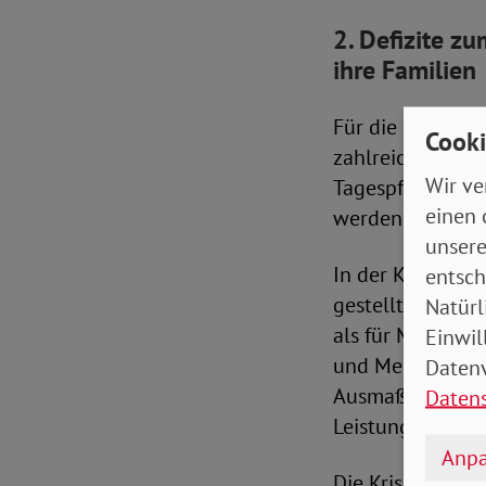
2. Defizite z
ihre Familien
Für die betroff
Cooki
zahlreiche ambu
Wir ve
Tagespflegeeinr
einen 
werden, 24-Stund
unsere
In der Krise blie
entsch
gestellt, sozial
Natürl
als für Menschen
Einwil
und Menschen mi
Datenv
Ausmaß externe H
Daten
Leistungen.
Anpa
Die Krise machte