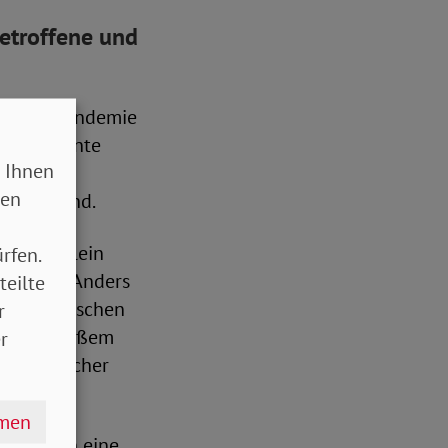
Betroffene und
OVID-19-Pandemie
le ambulante
 Ihnen
 betreten
sen
 Heimatland.
f sich allein
rfen.
zlos weg. Anders
teilte
rftige Menschen
r
ich in großem
r
alstaatlicher
hmen
nen, wenn eine