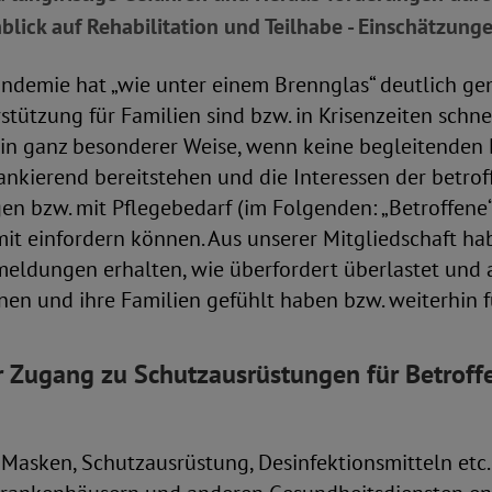
lick auf Rehabilitation und Teilhabe - Einschätzun
ndemie hat „wie unter einem Brennglas“ deutlich gem
stützung für Familien sind bzw. in Krisenzeiten schn
 in ganz besonderer Weise, wenn keine begleitenden 
lankierend bereitstehen und die Interessen der betr
n bzw. mit Pflegebedarf (im Folgenden: „Betroffene
mit einfordern können. Aus unserer Mitgliedschaft ha
meldungen erhalten, wie überfordert überlastet und 
enen und ihre Familien gefühlt haben bzw. weiterhin f
r Zugang zu Schutzausrüstungen für Betroff
Masken, Schutzausrüstung, Desinfektionsmitteln etc.