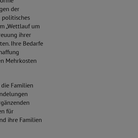
norme
gen der
 politisches
im „Wettlauf um
reuung ihrer
en. Ihre Bedarfe
chaffung
hen Mehrkosten
 die Familien
Bündelungen
Ergänzenden
n für
nd ihre Familien