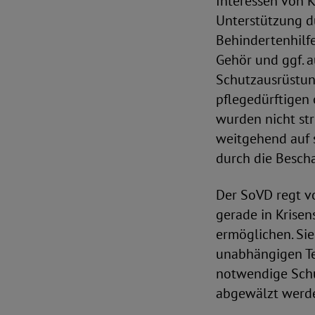
Interessen von 
Unterstützung d
Behindertenhilfe
Gehör und ggf. 
Schutzausrüstun
pflegedürftigen 
wurden nicht str
weitgehend auf s
durch die Bescha
Der SoVD regt vo
gerade in Krise
ermöglichen. Si
unabhängigen Te
notwendige Schut
abgewälzt werd