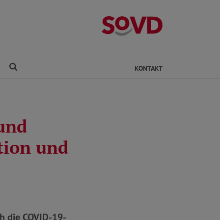
Kreisverband Ro
Finden
KONTAKT
 und
tion und
ch die COVID-19-