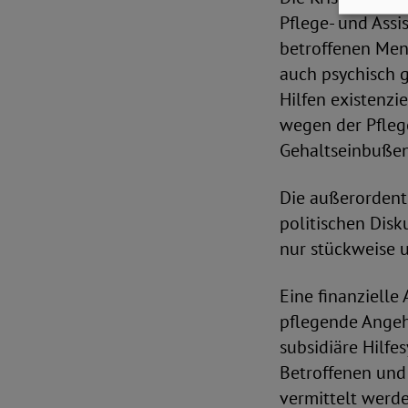
Pflege- und Ass
betroffenen Mens
auch psychisch 
Hilfen existenzi
wegen der Pflege
Gehaltseinbußen
Die außerordentl
politischen Disk
nur stückweise 
Eine finanzielle
pflegende Angehö
subsidiäre Hilfe
Betroffenen und 
vermittelt werde