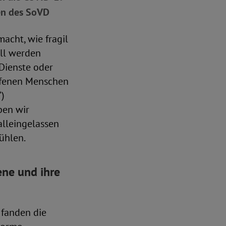
gen des SoVD
acht, wie fragil
ell werden
Dienste oder
offenen Menschen
“)
ben wir
alleingelassen
ühlen.
ene und ihre
 fanden die