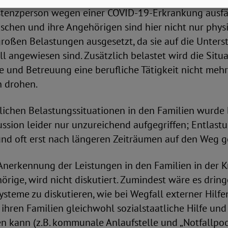
istenzperson wegen einer COVID-19-Erkrankung ausfäl
chen und ihre Angehörigen sind hier nicht nur phys
großen Belastungen ausgesetzt, da sie auf die Unter
ell angewiesen sind. Zusätzlich belastet wird die Situ
 und Betreuung eine berufliche Tätigkeit nicht mehr
 drohen.
ichen Belastungssituationen in den Familien wurde b
ussion leider nur unzureichend aufgegriffen; Entlas
und oft erst nach längeren Zeiträumen auf den Weg g
 Anerkennung der Leistungen in den Familien in der Kri
rige, wird nicht diskutiert. Zumindest wäre es dring
systeme zu diskutieren, wie bei Wegfall externer Hilf
ihren Familien gleichwohl sozialstaatliche Hilfe un
n kann (z.B. kommunale Anlaufstelle und „Notfallpoo