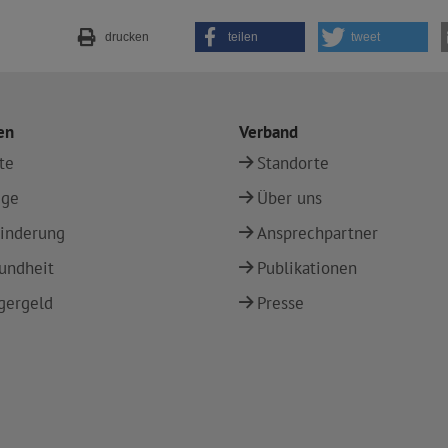
drucken
teilen
tweet
en
Verband
te
Standorte
ege
Über uns
inderung
Ansprechpartner
undheit
Publikationen
gergeld
Presse