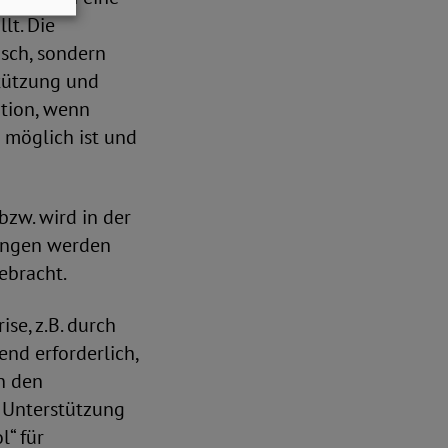
lt. Die
isch, sondern
stützung und
ation, wenn
 möglich ist und
zw. wird in der
tungen werden
ebracht.
se, z.B. durch
end erforderlich,
en den
d Unterstützung
l“ für