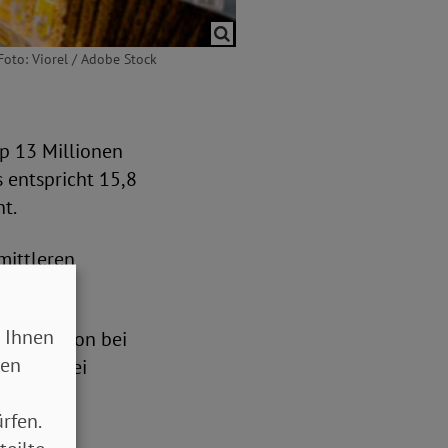
Foto: Viorel / Adobe Stock
p 13 Millionen
 entspricht 15,8
t.
mittleren
 Ihnen
ende Person bei
sen
e mit zwei
.
rfen.