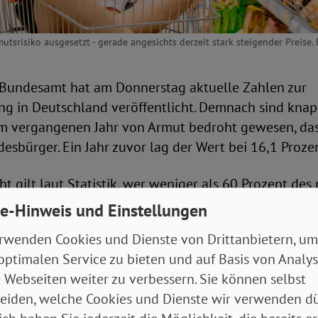
tsrisiko ausgesetzt - gerade angesichts derzeit stark steigender Preise. 
e Bundesamt hat am Donnerstag aktuelle Zahlen zur
g in Deutschland veröffentlicht. Demnach sind knap
m vergangenen Jahr von Armut bedroht gewesen, das
esbürger. Ein Jahr zuvor lag der Wert bei 16,1 Prozen
t gilt laut Statistik, wer weniger als 60 Prozent des 
Verfügung hat.
e-Hinweis und Einstellungen
rwenden Cookies und Dienste von Drittanbietern, um
nkommen lag laut Bundesamt 2021 für eine alleinleb
optimalen Service zu bieten und auf Basis von Analy
o im Jahr (monatlich 1251 Euro), für zwei Erwachsen
 Webseiten weiter zu verbessern. Sie können selbst
4 Jahren bei 31 520 Euro netto (2627 Euro im Monat)
eiden, welche Cookies und Dienste wir verwenden dü