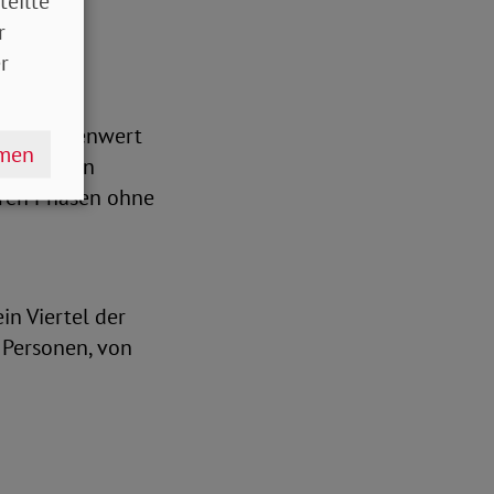
teilte
r
r
 bei den
m Schwellenwert
hmen
n liegt an
eren Phasen ohne
in Viertel der
 Personen, von