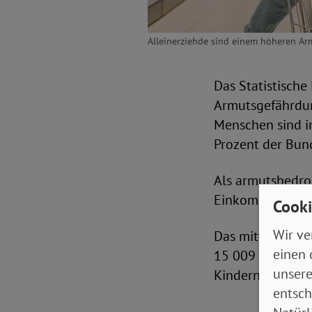
Alleinerziehde sind einem höheren Armu
Das Statistisch
Armutsgefährdun
Menschen sind i
Prozent der Bund
Als armutsbedroh
Einkommens zur 
Cooki
Wir ve
Das mittlere Ei
einen 
15 009 Euro nett
unsere
Kindern unter 1
entsch