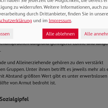
ich haben Sie jederzeit die Möglichkeit, die bereits er
er häufiger armutsgefährdet
ligung zu widerrufen. Weitere Informationen, auch zu
erarbeitung durch Drittanbieter, finden Sie in unsere
rdung von 19,3 Prozent sind Menschen im Ruhestand
schutzerklärung
und im
Impressum
.
lich betroffen. Im Alter besteht zudem eine Differenz
Ab 65 Jahren lebten 21 Prozent der Frauen unter de
ssen
Alle ablehnen
Alle anne
t der Männer. Die höhere Armutsgefährdung bei Fraue
tenansprüchen aufgrund geringerer Löhne und läng
.
nde und Alleinerziehende gehören zu den verstärkt
n Gruppen. Unter ihnen betrifft es jeweils mehr als e
it Abstand größten Wert gibt es unter erwerbslosen
älfte von Armut bedroht ist.
Sozialgipfel