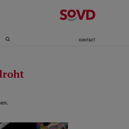
Kreisverband Ro
Finden
KONTAKT
droht
sen.