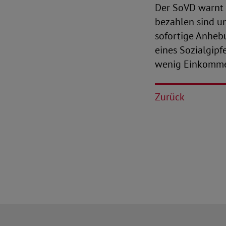
Der SoVD warnt d
bezahlen sind un
sofortige Anheb
eines Sozialgip
wenig Einkomme
Zurück