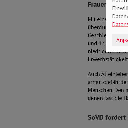
Natürl
Frauen im Alt
Einwil
Datenv
Mit einer Gefäh
Daten
überdurchschnitt
Geschlechtern. 
Anpa
und 17,4 Prozen
niedrigeren Ren
Erwerbstätigkeit
Auch Alleinlebe
armutsgefährdete
Menschen. Den m
denen fast die H
SoVD fordert 