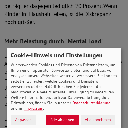
beträgt er dagegen lediglich 20 Prozent. Wenn
Kinder im Haushalt leben, ist die Diskrepanz
noch größer.
Mehr Belastung durch "Mental Load"
Cookie-Hinweis und Einstellungen
Die Wissenschaft bezeichnet die
Alltagsorganisation als „unsichtbare Denkarbeit“
Wir verwenden Cookies und Dienste von Drittanbietern, um
Ihnen einen optimalen Service zu bieten und auf Basis von
oder „Mental Load“. Diese liegt vor allem in den
Analysen unsere Webseiten weiter zu verbessern. Sie können
Händen der Frauen und so überrascht es nicht,
selbst entscheiden, welche Cookies und Dienste wir
verwenden dürfen. Natürlich haben Sie jederzeit die
dass diese sich dadurch im Vergleich stärker
Möglichkeit, die bereits erteilte Einwilligung zu widerrufen.
belastet fühlen als Männer, wie die Studie
Weitere Informationen, auch zur Datenverarbeitung durch
ebenfalls herausfand.
Drittanbieter, finden Sie in unserer
Datenschutzerklärung
und im
Impressum
.
Dass eine partnerschaftliche Aufteilung der
Anpassen
Alle ablehnen
Alle annehmen
Haushaltsarbeit nach wie vor nicht die Regel ist,