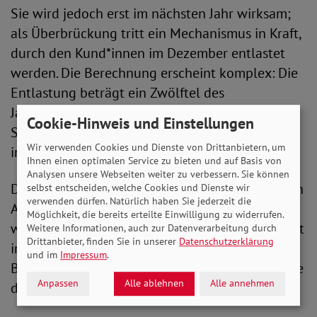
Sie wird jedoch erst im nächsten Jahr wirksam;
als Überbrückung tritt ein Mechanismus in Kraft,
durch den Kund*innen im Dezember entlastet
werden. Die Berechnung erscheint komplex: Die
Entlastung beträgt ein Zwölftel des
Jahresverbrauchs, wie ihn der Versorger im
Cookie-Hinweis und Einstellungen
September geschätzt hat, multipliziert mit dem
Wir verwenden Cookies und Dienste von Drittanbietern, um
im Dezember gültigen Kilowattstundenpreis.
Ihnen einen optimalen Service zu bieten und auf Basis von
Analysen unsere Webseiten weiter zu verbessern. Sie können
Der Betrag kann also von den monatlich fälligen
selbst entscheiden, welche Cookies und Dienste wir
verwenden dürfen. Natürlich haben Sie jederzeit die
Abschlagszahlungen abweichen. Praktisch
Möglichkeit, die bereits erteilte Einwilligung zu widerrufen.
wirksam wird sie für viele Mieter*innen auch erst
Weitere Informationen, auch zur Datenverarbeitung durch
Drittanbieter, finden Sie in unserer
Datenschutzerklärung
im nächsten Jahr mit der
und im
Impressum
.
Betriebskostenabrechnung für das Jahr 2022, die
Anpassen
Alle ablehnen
Alle annehmen
dann niedriger ausfällt.