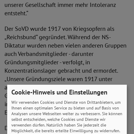
unserer Gesellschaft immer mehr Intoleranz
entsteht.“
Der SoVD wurde 1917 von Kriegsopfern als
„Reichsbund“ gegründet. Während der NS-
Diktatur wurden neben vielen anderen Gruppen
auch Verbandsmitglieder - darunter
Gründungsmitglieder - verfolgt, in
Konzentrationslager gebracht und ermordet.
„Unsere Gründungsziele waren 1917 unter
anderem Demokratie, Freiheit und soziale
Cookie-Hinweis und Einstellungen
Gerechtigkeit. Sie gelten bis heute und bleiben
Wir verwenden Cookies und Dienste von Drittanbietern, um
immer Grundlage unseres Handelns und
Ihnen einen optimalen Service zu bieten und auf Basis von
Engagements“, ergänzt Michaela Engelmeier.
Analysen unsere Webseiten weiter zu verbessern. Sie können
selbst entscheiden, welche Cookies und Dienste wir
verwenden dürfen. Natürlich haben Sie jederzeit die
Darum ist der SoVD auch seit mehreren Jahren
Möglichkeit, die bereits erteilte Einwilligung zu widerrufen.