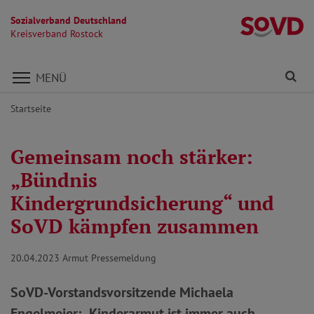
Sozialverband Deutschland
Kr
Kreisverband Rostock
Direkt zu den Inhalten springen
Fi
MENÜ
Startseite
Gemeinsam noch stärker:
„Bündnis
Kindergrundsicherung“ und
SoVD kämpfen zusammen
20.04.2023
Armut Pressemeldung
SoVD-Vorstandsvorsitzende Michaela
Engelmeier: „Kinderarmut ist immer auch