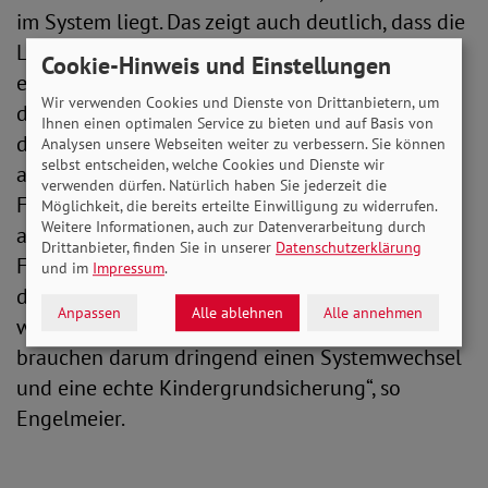
im System liegt. Das zeigt auch deutlich, dass die
Leistungen nicht ausreichen. Um Kinderarmut
Cookie-Hinweis und Einstellungen
effektiv bekämpfen zu können, müssen wir also
Wir verwenden Cookies und Dienste von Drittanbietern, um
dringend das kindliche Existenzminimum neu
Ihnen einen optimalen Service zu bieten und auf Basis von
definieren. Und in der öffentlichen Debatte wird
Analysen unsere Webseiten weiter zu verbessern. Sie können
selbst entscheiden, welche Cookies und Dienste wir
auch allzu gerne verschwiegen, dass viele der
verwenden dürfen. Natürlich haben Sie jederzeit die
Förderungen vom Staat aktuell gegeneinander
Möglichkeit, die bereits erteilte Einwilligung zu widerrufen.
Weitere Informationen, auch zur Datenverarbeitung durch
aufgerechnet werden. So profitieren Kinder in
Drittanbieter, finden Sie in unserer
Datenschutzerklärung
Familien, die Bürgergeld empfangen, nicht von
und im
Impressum
.
der Kindergelderhöhung. Denn die 250 Euro
Anpassen
Alle ablehnen
Alle annehmen
werden voll auf den Regelsatz angerechnet. Wir
brauchen darum dringend einen Systemwechsel
und eine echte Kindergrundsicherung“, so
Engelmeier.