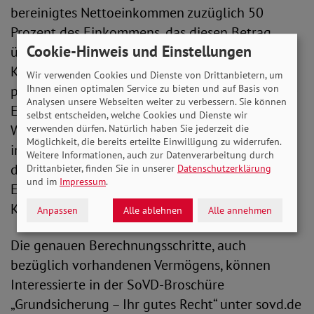
bereinigtes Nettoeinkommen zuzüglich 50
Prozent des Einkommens, das diesen Betrag
Cookie-Hinweis und Einstellungen
übersteigt, zu. Sofern das unterhaltspflichtige
Kind verheiratet ist, bleibt den Eheleuten
Wir verwenden Cookies und Dienste von Drittanbietern, um
pauschal derzeit 3.240 Euro (1.800 Euro + 1.440
Ihnen einen optimalen Service zu bieten und auf Basis von
Analysen unsere Webseiten weiter zu verbessern. Sie können
Euro) als Selbstbehalt. Eine Pauschale für
selbst entscheiden, welche Cookies und Dienste wir
Warmmiete ist in den Berechnungen schon
verwenden dürfen. Natürlich haben Sie jederzeit die
Möglichkeit, die bereits erteilte Einwilligung zu widerrufen.
inbegriffen. Wenn Kinder vorhanden sind, zieht
Weitere Informationen, auch zur Datenverarbeitung durch
das Sozialamt bei der Ermittlung des
Drittanbieter, finden Sie in unserer
Datenschutzerklärung
und im
Impressum
.
Elternunterhaltes die Unterhaltsansprüche der
Kinder ab.
Anpassen
Alle ablehnen
Alle annehmen
Die genauen Berechnungsschritte, auch
bezüglich vorhandenen Vermögens, können
Interessierte in der SoVD-Broschüre
„Grundsicherung – Ihr gutes Recht“ unter sovd.de