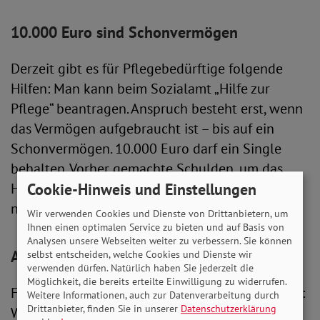
10.000 Euro sind Schonvermögen
Derzeit gibt es für Pflegebedürftige folgende
Hilfen: Man kann beim Sozialamt „Hilfe zur
Pflege“ beantragen. Anspruch besteht erst, wenn
das Vermögen aufgebraucht ist – bis auf ein
Schonvermögen. 10.000 Euro darf ein Single
behalten. Vorher gemachte Schulden, um das
Heim zu bezahlen, übernehme das Amt aber
Cookie-Hinweis und Einstellungen
nicht, warnen die Verbraucherzentralen (VZ).
Wir verwenden Cookies und Dienste von Drittanbietern, um
Ihnen einen optimalen Service zu bieten und auf Basis von
Analysen unsere Webseiten weiter zu verbessern. Sie können
Auch Wohngeld ist eine Option
selbst entscheiden, welche Cookies und Dienste wir
verwenden dürfen. Natürlich haben Sie jederzeit die
Möglichkeit, die bereits erteilte Einwilligung zu widerrufen.
Fehlt weniger, kann eine andere Leistung helfen:
Weitere Informationen, auch zur Datenverarbeitung durch
Drittanbieter, finden Sie in unserer
Datenschutzerklärung
Wohngeld. Auch fürs Heim beantragt man es bei