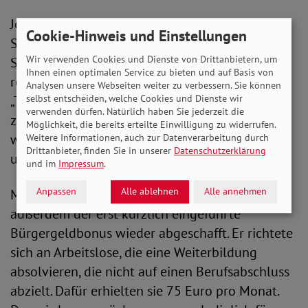
Jobcenter erhalte demnach schärfere
Cookie-Hinweis und Einstellungen
Sanktionsmöglichkeiten, die bis zur totalen
Wir verwenden Cookies und Dienste von Drittanbietern, um
Streichung des Regelsatzes für zwei Monate
Ihnen einen optimalen Service zu bieten und auf Basis von
reichen können. Dies soll nur für sogenannte
Analysen unsere Webseiten weiter zu verbessern. Sie können
selbst entscheiden, welche Cookies und Dienste wir
„Totalverweigerer“ gelten, willentlich eine
verwenden dürfen. Natürlich haben Sie jederzeit die
zumutbare Beschäftigung ablehnen. Betroffene
Möglichkeit, die bereits erteilte Einwilligung zu widerrufen.
würden dann lediglich Geld für die Unterkunft
Weitere Informationen, auch zur Datenverarbeitung durch
Drittanbieter, finden Sie in unserer
Datenschutzerklärung
und die Heizung erhalten.
und im
Impressum
.
Anpassen
Alle ablehnen
Alle annehmen
Mit dem Haushaltsfinanzierungsgesetz wird
außerdem der erst kürzlich eingeführte
Bürgergeldbonus wieder abgeschafft. Er richtete
sich an Arbeitslose, die eine Weiterbildung
absolvieren, die nicht auf einen Berufsabschluss
abzielt. Dafür erhielten sie 75 Euro pro Monat.