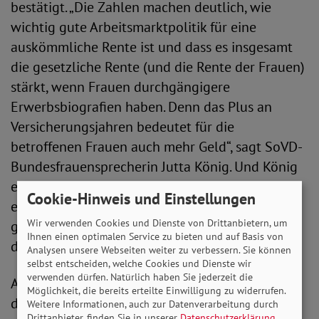
bestätigt. „Die Zahlen machen deutlich, wie
wichtig gute Arbeitsmarktpolitik für eine
auskömmliche Rente ist und dass es insgesamt
die gesetzliche Rente (und die Rente der Frauen)
stärkt, wenn Frauen durchgängigere
Erwerbsbiografien haben. Denn das Plus an
Versicherungsjahren bedeutet für die
betroffenen Frauen auch mehr Geld“, sagt SoVD-
Bundesfrauensprecherin Jutta König. Und König
ergänzt: „Die Zahlen zeigen uns aber auch, dass
Cookie-Hinweis und Einstellungen
es keinen Grund gibt, sich auszuruhen. Denn es
Wir verwenden Cookies und Dienste von Drittanbietern, um
gibt nach wie vor noch Luft nach oben. Deshalb
Ihnen einen optimalen Service zu bieten und auf Basis von
dürfen wir hier nicht lockerlassen.“
Analysen unsere Webseiten weiter zu verbessern. Sie können
selbst entscheiden, welche Cookies und Dienste wir
verwenden dürfen. Natürlich haben Sie jederzeit die
Aus Sicht des SoVD zeigen die Zahlen ziemlich
Möglichkeit, die bereits erteilte Einwilligung zu widerrufen.
deutlich, was zu tun ist. „Wir brauchen neben
Weitere Informationen, auch zur Datenverarbeitung durch
Drittanbieter, finden Sie in unserer
Datenschutzerklärung