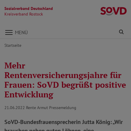
Sozialverband Deutschland
Kr
Kreisverband Rostock
Direkt zu den Inhalten springen
Fi
MENÜ
Startseite
Mehr
Rentenversicherungsjahre für
Frauen: SoVD begrüßt positive
Entwicklung
21.06.2022
Rente Armut Pressemeldung
SoVD-Bundesfrauensprecherin Jutta König: „Wir
brauchen neben guten Löhnen, eine