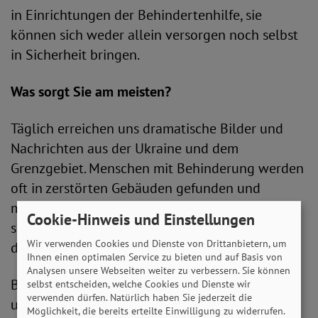
in Einrichtungen der Behindertenhilfe, sie
können sich weder allein versorgen noch selbst
in Sicherheit bringen.
Was sorgt Sie am meisten?
Täglich erreichen uns dramatische Bilder und
Nachrichten aus der Ukraine und dem
Grenzgebiet. Menschen mit Behinderung werden
oft in zerstörten Gebäuden gefunden und
müssen geborgen werden. Die Versorgung ist
Cookie-Hinweis und Einstellungen
schwierig und meistens ist die Barrierefreiheit in
Wir verwenden Cookies und Dienste von Drittanbietern, um
den Notunterkünften nicht gegeben.
Ihnen einen optimalen Service zu bieten und auf Basis von
Analysen unsere Webseiten weiter zu verbessern. Sie können
Bei Menschen mit kognitiven Einschränkungen
selbst entscheiden, welche Cookies und Dienste wir
verwenden dürfen. Natürlich haben Sie jederzeit die
und psychischen Erkrankungen wiegt das
Möglichkeit, die bereits erteilte Einwilligung zu widerrufen.