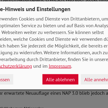
e-Hinweis und Einstellungen
rwenden Cookies und Dienste von Drittanbietern, um
 gemeinsamen Zielen
optimalen Service zu bieten und auf Basis von Analy
 Webseiten weiter zu verbessern. Sie können selbst
 bezeichnet eine Strategie, die mit bestimmten Maß
eiden, welche Cookies und Dienste wir verwenden dü
erfolgt. Die Umsetzung dieses Plans ist dabei grundsä
ich haben Sie jederzeit die Möglichkeit, die bereits er
änglich. Mit einem Aktionsplan gehen staatliche Akt
ligung zu widerrufen. Weitere Informationen, auch zu
keit ein. Für den Prozess sind menschenrechtliche Pri
erarbeitung durch Drittanbieter, finden Sie in unsere
Nichtdiskriminierung oder Transparenz maßgeblich.N
schutzerklärung
und im
Impressum
.
zten Jahren auch alle Bundesländer eigene Aktionspl
ssen
Alle ablehnen
Alle anne
nale Aktionsplan (NAP 1.0) wurde 2016 zum NAP 2.0 w
ahr erwartete Neuauflage eines NAP 3.0 blieb jedoch a