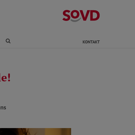
Kreisverband Ro
Finden
KONTAKT
e!
ans