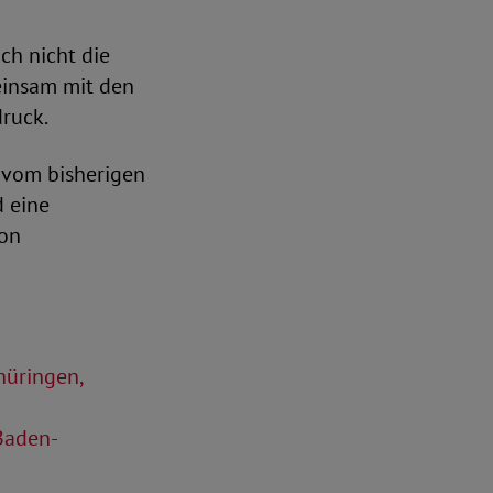
och nicht die
einsam mit den
ruck.
r vom bisherigen
 eine
on
hüringen,
 Baden-