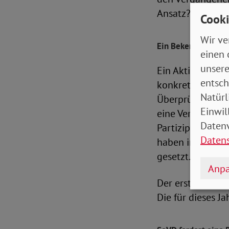
Ansatz?
Cooki
Wir ve
Ein Bekenntnis zu
einen 
unsere
Ein Aktionsplan
entsch
konkretes Ziel v
Natürl
Überprüfung zug
Einwil
eine Verbindlich
Datenv
Partizipation, 
Daten
haben in den let
gesetzt.
Anpa
Der erste Natio
Die für dieses J