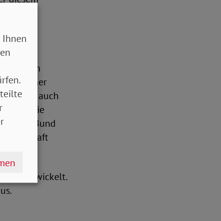
 Ihnen
sen
nahmen ein
rfen.
tzlich einer
teilte
eure also auch
r
nzipien wie
r
eben dem Bund
äne in Kraft
hmen
eiterentwickelt.
us.