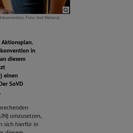
tskonvention. Foto: And Weiland,
 Aktionsplan.
skonvention in
 an diesem
zt
) einen
. Der SoVD
.
tsprechenden
(UN) umzusetzen,
 sich hierfür in
er diesem