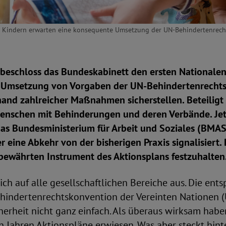
en Kindern erwarten eine konsequente Umsetzung der UN-Behindertenrech
 beschloss das Bundeskabinett den ersten Nationalen
ie Umsetzung von Vorgaben der UN-Behindertenrecht
and zahlreicher Maßnahmen sicherstellen. Beteiligt
enschen mit Behinderungen und deren Verbände. Jet
das Bundesministerium für Arbeit und Soziales (BMAS
er eine Abkehr von der bisherigen Praxis signalisiert
 bewährten Instrument des Aktionsplans festzuhalten
sich auf alle gesellschaftlichen Bereiche aus. Die en
hindertenrechtskonvention der Vereinten Nationen 
cherheit nicht ganz einfach. Als überaus wirksam haben
 Jahren Aktionspläne erwiesen. Was aber steckt hint