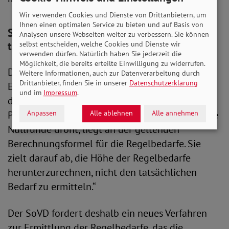
Wir verwenden Cookies und Dienste von Drittanbietern, um
Ihnen einen optimalen Service zu bieten und auf Basis von
SoVD: Regelsätze spiegeln nicht
Analysen unsere Webseiten weiter zu verbessern. Sie können
tatsächlichen Bedarf wider
selbst entscheiden, welche Cookies und Dienste wir
verwenden dürfen. Natürlich haben Sie jederzeit die
Möglichkeit, die bereits erteilte Einwilligung zu widerrufen.
Die SoVD-Vorstandsvorsitzende Michaela
Weitere Informationen, auch zur Datenverarbeitung durch
Drittanbieter, finden Sie in unserer
Datenschutzerklärung
Engelmeier stellt dazu fest: „Dass nach Jahren
und im
Impressum
.
der Krise und auf hohem Niveau verharrenden
Preisen für Dinge des täglichen Bedarfs nun eine
Anpassen
Alle ablehnen
Alle annehmen
Nullrunde droht, liegt an der geltenden
Berechnungsformel für die Regelbedarfe. Sie
zielt darauf ab, die Höhe der Regelbedarfe
herunterzurechnen, nicht den tatsächlichen
Bedarf zu ermitteln.“
Der SoVD fordert deshalb ein neues Verfahren
zur Ermittlung der Regelbedarfe, das die