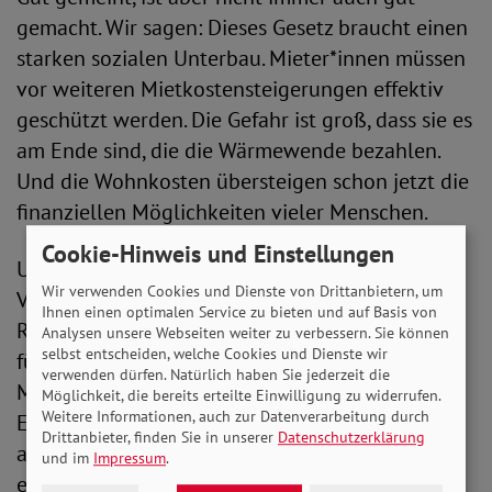
gemacht. Wir sagen: Dieses Gesetz braucht einen
starken sozialen Unterbau. Mieter*innen müssen
vor weiteren Mietkostensteigerungen effektiv
geschützt werden. Die Gefahr ist groß, dass sie es
am Ende sind, die die Wärmewende bezahlen.
Und die Wohnkosten übersteigen schon jetzt die
finanziellen Möglichkeiten vieler Menschen.
Cookie-Hinweis und Einstellungen
Umfassende staatliche Zuschüsse für
Wir verwenden Cookies und Dienste von Drittanbietern, um
Vermieter*innen mit wenig finanziellen
Ihnen einen optimalen Service zu bieten und auf Basis von
Ressourcen müssen verhindern, dass die Kosten
Analysen unsere Webseiten weiter zu verbessern. Sie können
selbst entscheiden, welche Cookies und Dienste wir
für die neue Heizungsanlage einfach an die
verwenden dürfen. Natürlich haben Sie jederzeit die
Mieter*innen weitergegeben werden. Und auch
Möglichkeit, die bereits erteilte Einwilligung zu widerrufen.
Weitere Informationen, auch zur Datenverarbeitung durch
Eigentümer*innen mit wenig Rücklagen müssen
Drittanbieter, finden Sie in unserer
Datenschutzerklärung
auf staatliche Hilfen zugreifen können, damit
und im
Impressum
.
eine sozial gerechte Wärmewende gelingen