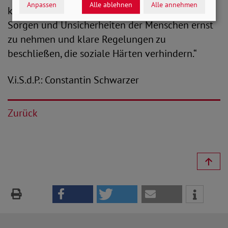
Anpassen
Alle ablehnen
Alle annehmen
kann. Daher fordere ich die Koalition auf, die
Sorgen und Unsicherheiten der Menschen ernst
zu nehmen und klare Regelungen zu
beschließen, die soziale Härten verhindern.“
V.i.S.d.P.: Constantin Schwarzer
Zurück