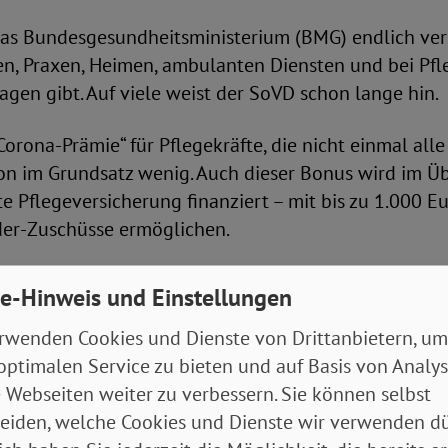
das Bundesgesundheitsministerium (BMG) endlich vers
ken, Praxen, Heimen, ambulanten Diensten und bei Pf
agen gibt. Auf viele weist der SoVD schon lange hin.
Corona-Prämie“ für Pflegekräfte, die nicht einmal alle
on im Grundsatz wenig. Auch dieser Bonus wird im Üb
te Pflegeversicherung finanziert – mit bis zu 1.000 Eu
der-Zuschüsse ermöglichen.
als Armutsrisiko – echte Reform überfällig
e-Hinweis und Einstellungen
rwenden Cookies und Dienste von Drittanbietern, um
ster Jens Spahn (CDU) hat viele Pakete und Gesetze
optimalen Service zu bieten und auf Basis von Analy
ch zugesagt oder Entwürfe vorgestellt. Was in der l
 Webseiten weiter zu verbessern. Sie können selbst
wirklich kommt, muss sich zeigen.
eiden, welche Cookies und Dienste wir verwenden dü