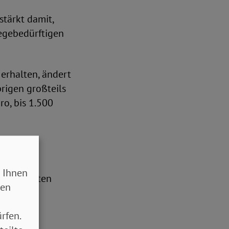
tärkt damit,
legebedürftigen
 erhalten, ändert
rigen großteils
ro, bis 1.500
 Ihnen
 im gesamten
sen
aufenden
rfen.