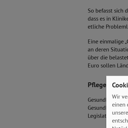
So befasst sich 
dass es in Klini
etliche Probleml
Eine einmalige „
an deren Situati
über die belaste
Euro sollen Län
Pflegebedarf 
Cooki
Wir ve
Gesundheitsmini
einen 
Gesundheitsberei
unsere
Legislatur noch 
entsch