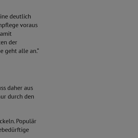
ine deutlich
npflege voraus
damit
ten der
 geht alle an.“
uss daher aus
 nur durch den
ckeln. Populär
gebedürftige