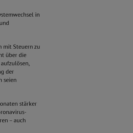
ystemwechsel in
 und
n mit Steuern zu
t über die
 aufzulösen,
ng der
n seien
Monaten stärker
ronavirus-
ren – auch