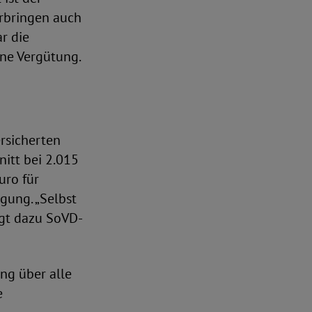
erbringen auch
r die
hne Vergütung.
rsicherten
nitt bei 2.015
uro für
gung. „Selbst
agt dazu SoVD-
ng über alle
e