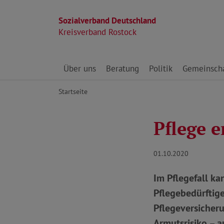
Sozialverband Deutschland
Kreisverband Rostock
Direkt zu den Inhalten springen
Über uns
Beratung
Politik
Gemeinscha
Startseite
Pflege e
01.10.2020
Im Pflegefall ka
Pflegebedürftige
Pflegeversicherun
Armutsrisiko – a