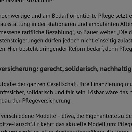
bezieht Sozialhilfe.
 hochwertige und am Bedarf orientierte Pflege setzt e
lausstattung in der stationären und ambulanten Alte
essene tarifliche Bezahlung“, so Bauer weiter. „Die 
tensteigerungen dürfen jedoch nicht einseitig zulas
n. Hier besteht dringender Reformbedarf, denn Pflege
versicherung:
gerecht, solidarisch, nachhaltig
Aufgabe der ganzen Gesellschaft. Ihre Finanzierung m
ftssicher, solidarisch und fair sein. Lösbar wäre das
bau der Pflegeversicherung.
 verschiedene Modelle – etwa, die Eigenanteile zu de
Spitze-Tausch“. Er kehrt das aktuelle Modell um: Pfle