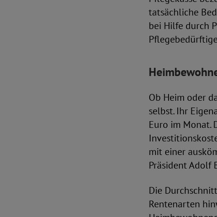
tatsächliche Bed
bei Hilfe durch 
Pflegebedürftig
Heimbewohnen
Ob Heim oder dah
selbst. Ihr Eige
Euro im Monat. D
Investitionskost
mit einer ausköm
Präsident Adolf 
Die Durchschnit
Rentenarten hinw