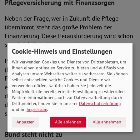
Pflegeversicherung mit Finanzsorgen
Neben der Frage, wer in Zukunft die Pflege
übernimmt, steht das große Problem der
Finanzierung. Diese Herausforderung wird schon
sehr bald akut, denn trotz des
Cookie-Hinweis und Einstellungen
Pflegeunterstützungs- und -entlastungsgesetzes
Wir verwenden Cookies und Dienste von Drittanbietern, um
Ihnen einen optimalen Service zu bieten und auf Basis von
(PUEG) aus dem vergangenen Jahr, ist der
Analysen unsere Webseiten weiter zu verbessern. Sie können
Finanzbedarf der Pflegeversicherung nicht
selbst entscheiden, welche Cookies und Dienste wir
verwenden dürfen. Natürlich haben Sie jederzeit die
einmal bis 2025 gedeckt, wie die Untersuchung
Möglichkeit, die bereits erteilte Einwilligung zu widerrufen.
der DAK zeigt. Schon im nächsten Jahr könnte
Weitere Informationen, auch zur Datenverarbeitung durch
Drittanbieter, finden Sie in unserer
Datenschutzerklärung
deshalb eine erneute Beitragserhöhung nötig
und im
Impressum
.
sein.
Anpassen
Alle ablehnen
Alle annehmen
Bund steht nicht zu