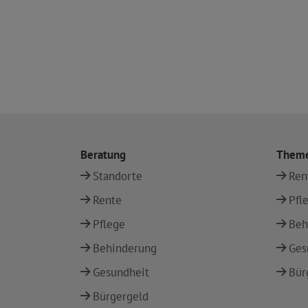
Beratung
Them
Standorte
Ren
Rente
Pfl
Pflege
Beh
Behinderung
Ges
Gesundheit
Bür
Bürgergeld