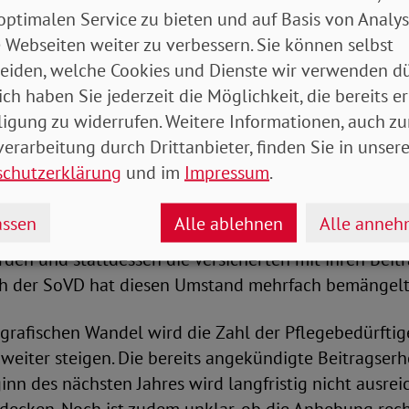
optimalen Service zu bieten und auf Basis von Analy
edürftigen Menschen wird sie sich nach BARMER-Be
 Webseiten weiter zu verbessern. Sie können selbst
Jahre nahezu verdoppeln. Entsprechend steigen auch 
eiden, welche Cookies und Dienste wir verwenden dü
herung.
ich haben Sie jederzeit die Möglichkeit, die bereits er
ligung zu widerrufen. Weitere Informationen, auch zu
en finanzielle Zusagen nicht
erarbeitung durch Drittanbieter, finden Sie in unsere
schutzerklärung
und im
Impressum
.
gen auch steigende Löhne in der Pflege und hohe Inv
uktur der Pflegeheime für weitere Kosten der Pflegeve
ssen
Alle ablehnen
Alle anne
t, dass die Bundesländer ihren Anteil der Investitions
en und stattdessen die Versicherten mit ihren Beitr
h der SoVD hat diesen Umstand mehrfach bemängelt
rafischen Wandel wird die Zahl der Pflegebedürftig
 weiter steigen. Die bereits angekündigte Beitragse
nn des nächsten Jahres wird langfristig nicht ausre