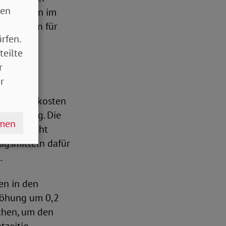
sen
rechnungen im
die Kosten für
rfen.
teilte
r
r
estitionskosten
rsicherung. Die
hmen
kosten nicht
agsmitteln dafür
.
en in den
rhöhung um 0,2
ichen, um den