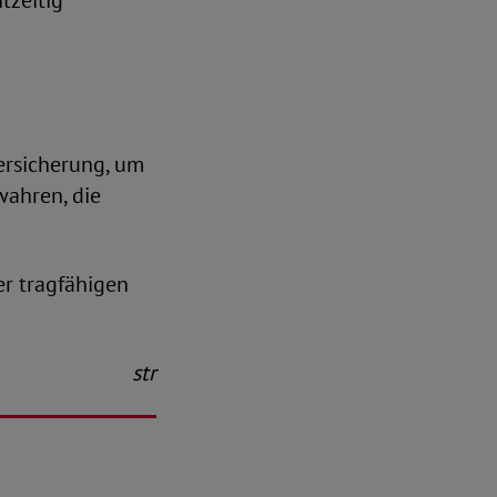
tzeitig
ersicherung, um
wahren, die
er tragfähigen
str