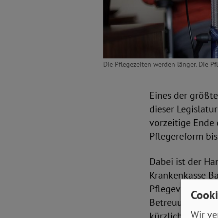
Die Pflegezeiten werden länger. Die P
Eines der größte
dieser Legislat
vorzeitige Ende 
Pflegereform bi
Dabei ist der Ha
Krankenkasse Bar
Pflegeversicher
Cooki
Betreuungszeiten
Wir ve
kürzlich verstor