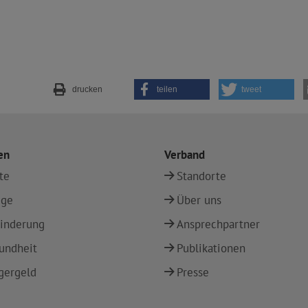
drucken
teilen
tweet
en
Verband
te
Standorte
ege
Über uns
inderung
Ansprechpartner
undheit
Publikationen
gergeld
Presse