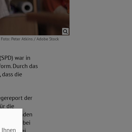
Foto: Peter Atkins / Adobe Stock
(SPD) war in
form. Durch das
 dass die
egereport der
ür die
ger werdenden
flegezeit bei
 Ihnen
en lag. Bei