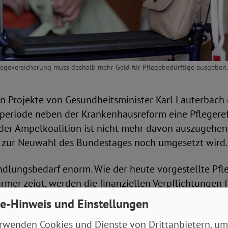
flegeversicherung muss deshalb mehr Geld für Pflegebedürftige ausgeben. 
n Projekte von Gesundheitsminister Karl Lauterbach 
urperiode neben der Krankenhausreform eine Pflegere
der Ampelkoalition ist nicht mehr davon auszugehen,
s zur Neuwahl des Bundestages noch umgesetzt wird.
ndlungsbedarf enorm. Wie der heute vorgestellte Pfl
mer zeigt, werden die finanziellen Verpflichtungen f
ung immer größer. Das liegt einerseits an immer län
e-Hinweis und Einstellungen
 von Pflegebedürftigen. Der Bericht zeigt, dass die P
rwenden Cookies und Dienste von Drittanbietern, um
benen Pflegebedürftigen bei durchschnittlich 3,9 Jahr