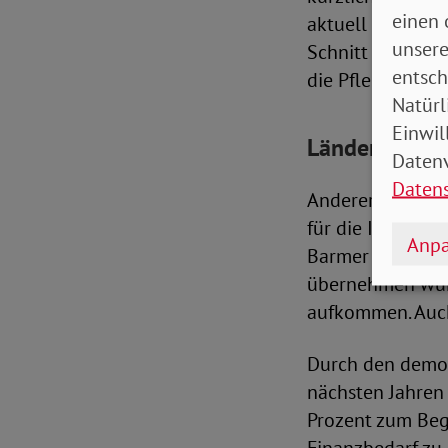
einen 
aktuell pflegeb
unsere
Schnitt mit 7,5 
entsch
die Pflegeversic
Natürl
Einwil
Länder erfüll
Datenv
Daten
Andererseits sor
für die Infrastr
Anpa
Barmer kritisier
übernehmen würd
aufkommen. Auc
Durch den demog
nächsten Jahren
Prozent zum Begi