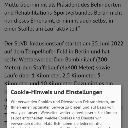
Mutlu übernimmt als Präsident des Behinderten-
und Rehabilitations-Sportverbandes Berlin nicht
nur dieses Ehrenamt, er nimmt auch selbst in
einer Staffel am Lauf aktiv teil.“
Der SoVD-Inklusionslauf startet am 25. Juni 2022
auf dem Tempelhofer Feld in Berlin und hat
sechs Wettbewerbe: Den Bambinilauf (300
Meter), den Staffellauf (4x400 Meter) sowie
Läufe über 1 Kilometer, 2,5 Kilometer, 5
Kilometer und 10 Kilometer. Dazu gibt es ein
buntes Rahmenprogramm sowohl für aktive als
Cookie-Hinweis und Einstellungen
auch für Besucher. Der Start- und Zielpunkt der
Wir verwenden Cookies und Dienste von Drittanbietern, um
Wettbewerbe liegt in der Nähe des Parkeingangs
Ihnen einen optimalen Service zu bieten und auf Basis von
Analysen unsere Webseiten weiter zu verbessern. Sie können
Tempelhofer Damm am S- und U-Bahnhof
selbst entscheiden, welche Cookies und Dienste wir
Tempelhof.
verwenden dürfen. Natürlich haben Sie jederzeit die