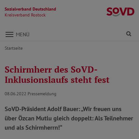
Sozialverband Deutschland
Kr
Kreisverband Rostock
Direkt zu den Inhalten springen
Fi
MENÜ
Startseite
Schirmherr des SoVD-
Inklusionslaufs steht fest
08.06.2022
Pressemeldung
SoVD-Präsident Adolf Bauer: „Wir freuen uns
über Özcan Mutlu gleich doppelt: Als Teilnehmer
und als Schirmherrn!“