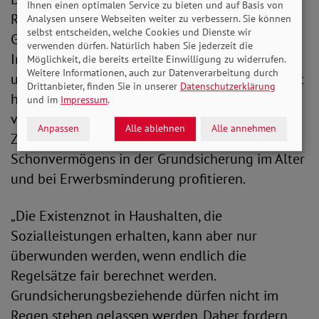
Ihnen einen optimalen Service zu bieten und auf Basis von
Referentenentwurf zum Bürgergeld endlich die
Analysen unsere Webseiten weiter zu verbessern. Sie können
selbst entscheiden, welche Cookies und Dienste wir
Grundsicherung verbessert werden soll.
verwenden dürfen. Natürlich haben Sie jederzeit die
Insgesamt setzt der Entwurf viele Forderungen
Möglichkeit, die bereits erteilte Einwilligung zu widerrufen.
Weitere Informationen, auch zur Datenverarbeitung durch
um, die wir immer wieder an die Politik gerichtet
Drittanbieter, finden Sie in unserer
Datenschutzerklärung
haben. So würden ältere Menschen vor allem
und im
Impressum
.
von der geplanten Abschaffung der
Anpassen
Alle ablehnen
Alle annehmen
Zwangsverrentung und der Anhebung des
Schonvermögens in der Grundsicherung im Alter
und bei Erwerbsminderung profitieren.
„Die Existenznot in Haushalten, die
Sozialleistungen erhalten, kann aber nur
überwunden werden, wenn endlich die
Regelsätze fair berechnet werden.
Grundsicherungsbeziehende dürfen nicht im
Regen stehen gelassen werden. Daher fordern