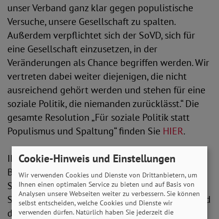
unser Verband ganz klar gegen populistische
Versuche, unsere Gesellschaft zu spalten.
Außerdem verpflichtet sich der SoVD, sich für
eine Gesellschaft einzusetzen, in der
Veränderungen als Chance begriffen werden. Wir
vertreten dabei weiter diejenigen, die nicht
ausreichend gehört werden und stehen für eine
soziale Politik, die niemanden zurücklässt.“ Die
gesamte Resolution „Für soziale Politik statt
Populismus und Spaltung“ finden Sie
HIER
.
Cookie-Hinweis und Einstellungen
Ihren Höhepunkt findet die SoVD-
Bundesverbandstagung im Hotel Pullmann
Wir verwenden Cookies und Dienste von Drittanbietern, um
Schweizer Hof in Berlin am morgigen
Ihnen einen optimalen Service zu bieten und auf Basis von
Analysen unsere Webseiten weiter zu verbessern. Sie können
Samstag. Themenschwerpunkt ab 10.00 Uhr wird
selbst entscheiden, welche Cookies und Dienste wir
die Wechselwirkung zwischen Armut und
verwenden dürfen. Natürlich haben Sie jederzeit die