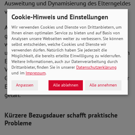
Ausweitung und Dynamisierung des Elterngeldes
vorsieht.
Cookie-Hinweis und Einstellungen
Auch aus Sicht des SoVD ist der Vorschlag
Wir verwenden Cookies und Dienste von Drittanbietern, um
Ihnen einen optimalen Service zu bieten und auf Basis von
gänzlich inakzeptabel. „Mit dem Vorstoß soll
Analysen unsere Webseiten weiter zu verbessern. Sie können
wieder der Rotstift bei Familien mit geringen
selbst entscheiden, welche Cookies und Dienste wir
verwenden dürfen. Natürlich haben Sie jederzeit die
und mittleren Einkommen angesetzt werden, um
Möglichkeit, die bereits erteilte Einwilligung zu widerrufen.
Einsparungen zu erzielen“, kritisierte die SoVD-
Weitere Informationen, auch zur Datenverarbeitung durch
Drittanbieter, finden Sie in unserer
Datenschutzerklärung
Vorstandsvorsitzende Michaela Engelmeier. „Das
und im
Impressum
.
Gegenteil wäre jedoch angebracht: endlich mehr
Anpassen
Alle ablehnen
Alle annehmen
Elterngeld! 16 Jahre lang hat sich hier nichts
getan.“
Kürzere Bezugsdauer schafft praktische
Probleme