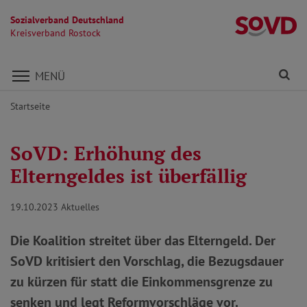
Sozialverband Deutschland
Kr
Kreisverband Rostock
Direkt zu den Inhalten springen
Fi
MENÜ
Startseite
SoVD: Erhöhung des
Elterngeldes ist überfällig
19.10.2023
Aktuelles
Die Koalition streitet über das Elterngeld. Der
SoVD kritisiert den Vorschlag, die Bezugsdauer
zu kürzen für statt die Einkommensgrenze zu
senken und legt Reformvorschläge vor.