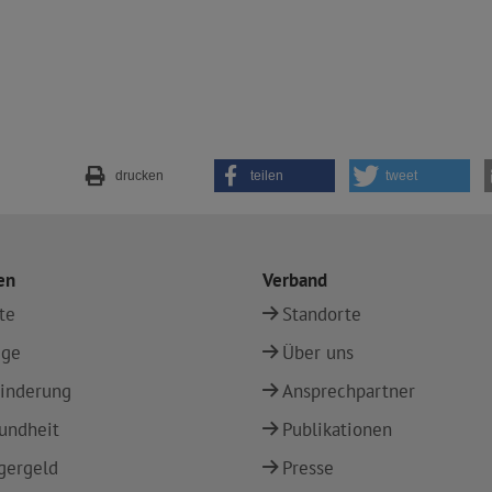
drucken
teilen
tweet
en
Verband
te
Standorte
ege
Über uns
inderung
Ansprechpartner
undheit
Publikationen
gergeld
Presse