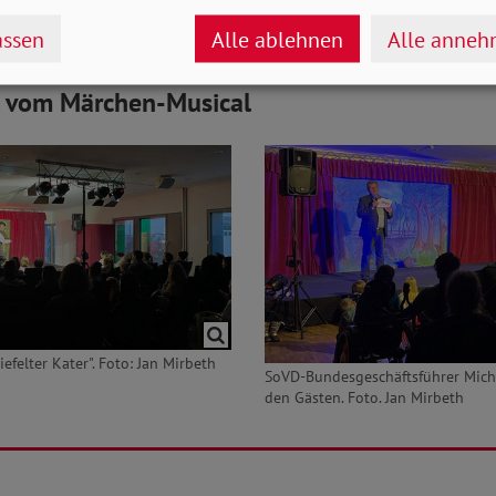
ssen an diesem Tag in Form von Spenden zugunsten d
ssen
Alle ablehnen
Alle anne
s vom Märchen-Musical
efelter Kater". Foto: Jan Mirbeth
SoVD-Bundesgeschäftsführer Micha
den Gästen. Foto. Jan Mirbeth