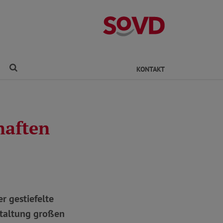
Kreisverband Ro
Finden
KONTAKT
haften
r gestiefelte
nstaltung großen