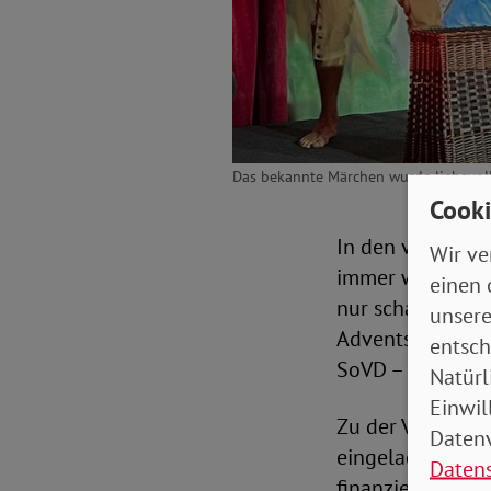
Das bekannte Märchen wurde liebevoll 
Cooki
In den vergangen
Wir ve
immer wieder zu
einen 
nur schauspieler
unsere
Adventssonntag b
entsch
SoVD – und das v
Natürl
Einwil
Zu der Veranstal
Datenv
eingeladen. Das
Daten
finanzielle Hürd