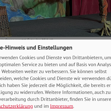
in Szene gesetzt. Foto: Jan Mirbeth
e-Hinweis und Einstellungen
en Jahren war das „Musical mobil“, ein Tournee-Theat
rwenden Cookies und Dienste von Drittanbietern, um
 Gast beim SoVD in Berlin. Bekannte Märchen erstrah
optimalen Service zu bieten und auf Basis von Analy
isch in neuem Glanz, sondern auch musikalisch. An d
 Webseiten weiter zu verbessern. Sie können selbst
egeisterte „Der gestiefelte Kater“ der Gebrüder Gri
eiden, welche Cookies und Dienste wir verwenden dü
or allem dank zahlreicher mitreißender Lieder.
ich haben Sie jederzeit die Möglichkeit, die bereits er
ligung zu widerrufen. Weitere Informationen, auch zu
tung hatte der Sozialverband Familien aus der Haup
erarbeitung durch Drittanbieter, finden Sie in unsere
 Besondere an diesem gelungenen Nachmittag war, d
schutzerklärung
und im
Impressum
.
en noch bauliche Barrieren eine Rolle spielten. Die e