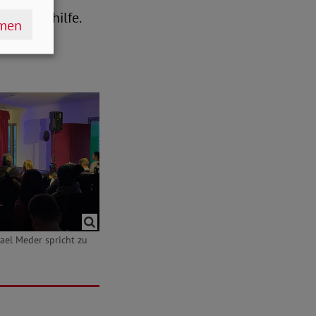
er Kältehilfe.
hmen
el Meder spricht zu