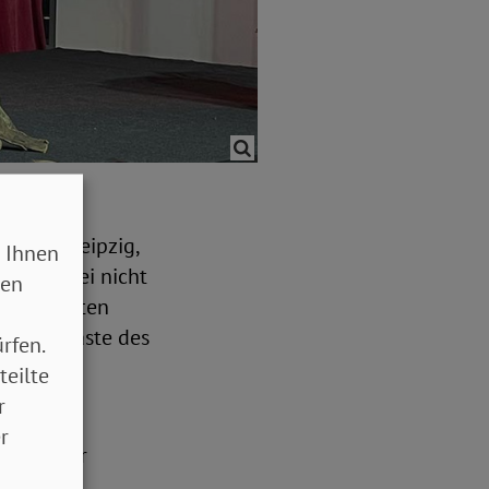
er aus Leipzig,
 Ihnen
lten dabei nicht
sen
iesem ersten
mm die Gäste des
rfen.
teilte
r
tstadt
r
ass weder
inzigen