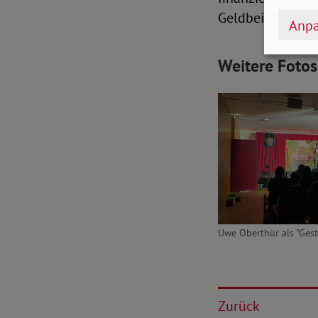
Geldbeiträge flo
Anpa
Weitere Foto
Uwe Oberthür als "Gesti
Zurück