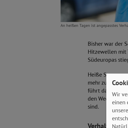
An heißen Tagen ist angepasstes Verh
Bisher war der 
Hitzewellen mit 
Südeuropas stie
Heiße Sommer we
Cooki
mehr zur Normali
führt das zu Anp
Wir ve
den Weg gebrach
einen 
sind.
unsere
entsch
Verhaltenstip
Natürl