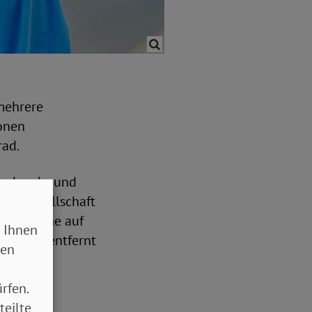
mehrere
ionen
rad.
and mehr und
die Gesellschaft
tionspläne auf
 Ihnen
setzung entfernt
sen
rfen.
teilte