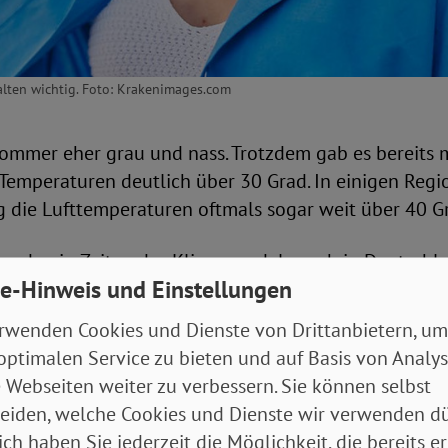
alten wichtig. Foto: Krakenimages.com
Sommer eher grau und nass. Trotzdem gab es bereits 
Temperaturen deutlich über 30 Grad. In einigen Reg
g die Lufttemperaturen oftmals sogar weit über 40 G
rden in Zeiten des Klimawandels auch in Deutschl
e-Hinweis und Einstellungen
tät. Sowohl für die einzelnen Menschen als auch für 
assungsbedarf. Die Politik hat unter anderem Hitzeak
rwenden Cookies und Dienste von Drittanbietern, um
t, die aber noch weit von der flächendeckenden Um
optimalen Service zu bieten und auf Basis von Analy
 Webseiten weiter zu verbessern. Sie können selbst
eiden, welche Cookies und Dienste wir verwenden dü
ps und Forderungen an die Politik
ich haben Sie jederzeit die Möglichkeit, die bereits er