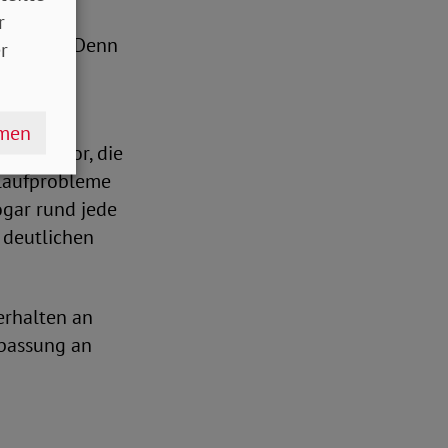
r
schützen. Denn
r
hmen
ie hervor, die
slaufprobleme
ogar rund jede
n deutlichen
erhalten an
npassung an