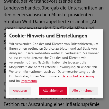
Swinke, der Vorstandsvorsitzende des
Landesverbandes, übergab die Unterschriften an
den niedersächsischen Ministerpräsidenten
Stephan Weil. Dabei appellierte er an ihn: „Als
unser Landesvater sind Sie für die Nöte und
Sorgen der Menschen im Land verantwortlich.
Cookie-Hinweis und Einstellungen
Setzen Sie sich dafür ein und sorgen Sie dafür,
Wir verwenden Cookies und Dienste von Drittanbietern, um
dass diese Ungerechtigkeit ein Ende hat.“
Ihnen einen optimalen Service zu bieten und auf Basis von
Analysen unsere Webseiten weiter zu verbessern. Sie können
selbst entscheiden, welche Cookies und Dienste wir
verwenden dürfen. Natürlich haben Sie jederzeit die
SoVD-Petition für Inflationsprämie beim
Möglichkeit, die bereits erteilte Einwilligung zu widerrufen.
Bundestag
Weitere Informationen, auch zur Datenverarbeitung durch
Drittanbieter, finden Sie in unserer
Datenschutzerklärung
und im
Impressum
.
Der SoVD engagiert sich zudem auf
bundespolitischer Ebene für die Belange der
Anpassen
Alle ablehnen
Alle annehmen
Rentner*innen im Land. Der Verband hat eine
Petition zur Auszahlung einer Inflationsprämie