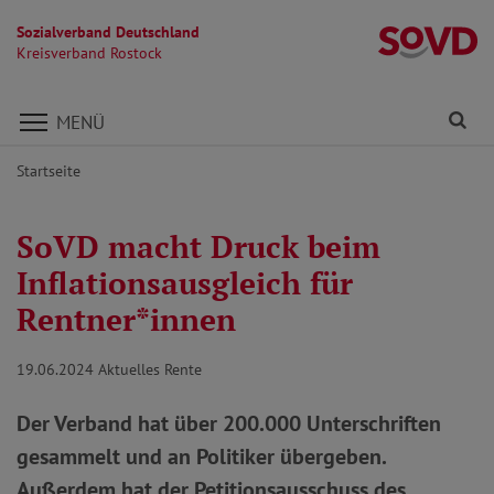
Sozialverband Deutschland
Kr
Kreisverband Rostock
Direkt zu den Inhalten springen
Fi
MENÜ
Startseite
SoVD macht Druck beim
Inflationsausgleich für
Rentner*innen
19.06.2024
Aktuelles Rente
Der Verband hat über 200.000 Unterschriften
gesammelt und an Politiker übergeben.
Außerdem hat der Petitionsausschuss des