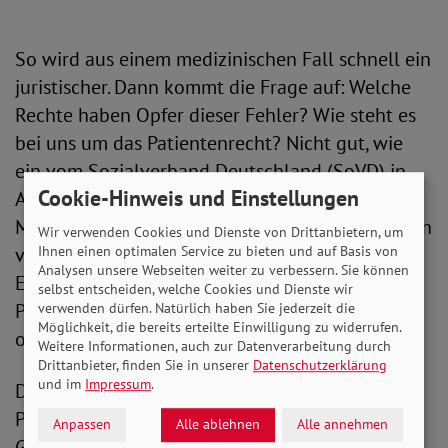
So wird aus einem medizinischen Fall schnell ein
juristischer. Dann kommt die Frage auf: Welche
Rechte haben Opfer dieser Fehler? Wie steht es
bei uns um das Patientenrecht? Nicht gut, wie
ein vom Sozialverband Deutschland (SoVD) in
Cookie-Hinweis und Einstellungen
Auftrag gegebenes Gutachten des
Medizinrechtsexperten Prof. Dr. Thomas Gutmann
Wir verwenden Cookies und Dienste von Drittanbietern, um
Ihnen einen optimalen Service zu bieten und auf Basis von
von der Uni Münster jetzt belegt. Seit der
Analysen unsere Webseiten weiter zu verbessern. Sie können
Einführung vor fast zehn Jahren ist in Sachen
selbst entscheiden, welche Cookies und Dienste wir
Patientenrecht nicht viel passiert - und das,
verwenden dürfen. Natürlich haben Sie jederzeit die
Möglichkeit, die bereits erteilte Einwilligung zu widerrufen.
obwohl es dringenden Handlungsbedarf gibt.
Weitere Informationen, auch zur Datenverarbeitung durch
Drittanbieter, finden Sie in unserer
Datenschutzerklärung
und im
Impressum
.
Die Erkenntnisse des Gutachtens stellen SoVD-
Präsident Adolf Bauer und der Verfasser Thomas
Anpassen
Alle ablehnen
Alle annehmen
Gutmann, Professor am Lehrstuhl für