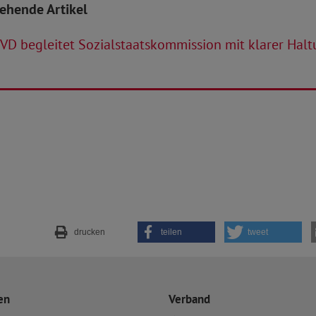
tehende Artikel
VD begleitet Sozialstaatskommission mit klarer Hal
drucken
teilen
tweet
en
Verband