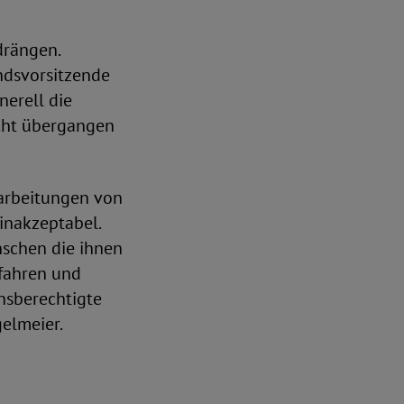
drängen.
ndsvorsitzende
nerell die
icht übergangen
earbeitungen von
inakzeptabel.
nschen die ihnen
fahren und
chsberechtigte
gelmeier.