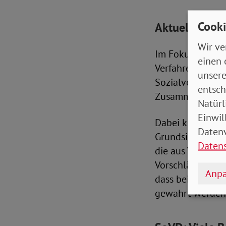
Cooki
Aktuelles Sch
Wir ve
Im Fokus der Ko
einen 
Verfahren, die V
unsere
Sozialverwaltun
entsch
Zusammenlegung
Natürl
Einwil
Dabei konzentrie
Datenv
Grundsicherung,
Daten
die aus Vertret
Vorschläge erarb
Anpa
dass bei Vorschl
gewahrt werden 