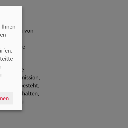
 Ihnen
leunigung von
sen
er
e mögliche
rfen.
teilte
r
tungen wie
r
 die Kommission,
erbände besteht,
st festgehalten,
hmen
hutzniveau