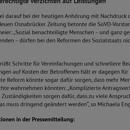
erechtigte verzichten auf Leistungen
ei darauf bei der heutigen Anhörung mit Nachdruck 
euen Osnabrücker Zeitung betonte die SoVD-Vorsta
ier: „Sozial benachteiligte Menschen – und ganz ge
enden – dürfen bei den Reformen des Sozialstaats n
rüßt Schritte für Vereinfachungen und schnellere B
gen auf Kosten der Betroffenen hält er dagegen für 
te Reform könnte sogar dafür sorgen, dass mehr Me
hte wahrnehmen könnten: „Komplizierte Antragsver
 Zuständigkeiten sorgen dafür, dass zu viele Anspru
Das muss dringend geändert werden“, so Michaela En
ionen in der Pressemitteilung: