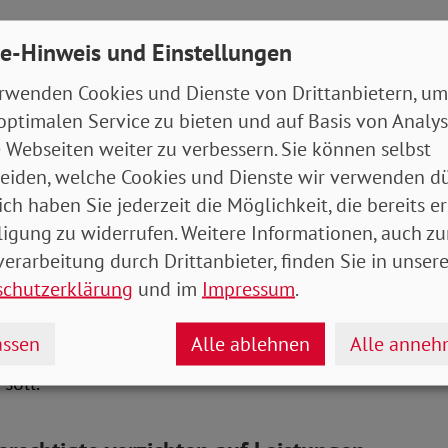
e-Hinweis und Einstellungen
utzniveau soll bewahrt werden
rwenden Cookies und Dienste von Drittanbietern, um
mmission stehen die Rechtsvereinfachung, die Besch
optimalen Service zu bieten und auf Basis von Analy
erbesserung der Transparenz und die Digitalisierung d
 Webseiten weiter zu verbessern. Sie können selbst
g sowie die Erhöhung von Erwerbsanreizen sowie di
eiden, welche Cookies und Dienste wir verwenden dü
 von Sozialleistungen.
ich haben Sie jederzeit die Möglichkeit, die bereits er
ligung zu widerrufen. Weitere Informationen, auch zu
ren sich die Diskussionen auf steuerfinanzierte Leis
erarbeitung durch Drittanbieter, finden Sie in unsere
 Kinderzuschlag und Wohngeld. Bis Anfang 2026 soll
schutzerklärung
und im
Impressum
.
ern von Bund, Ländern und der kommunalen Spitzenv
eiten. Im Koalitionsvertrag zwischen Union und SPD i
ssen
Alle ablehnen
Alle anne
ägen zu Reformen des Sozialstaats das derzeitige Sc
soll.