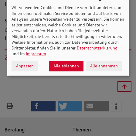
Demokratischen Internationale.
Wir verwenden Cookies und Dienste von Drittanbietern, um
Ihnen einen optimalen Service zu bieten und auf Basis von
Analysen unsere Webseiten weiter zu verbessern. Sie können
SoVD.TV sehen Sie über den
Youtube-Kanal
bzw.
selbst entscheiden, welche Cookies und Dienste wir
die Homepage des SoVD oder im
verwenden dürfen. Natürlich haben Sie jederzeit die
Möglichkeit, die bereits erteilte Einwilligung zu widerrufen.
Fernsehprogramm von Alex Berlin.
Weitere Informationen, auch zur Datenverarbeitung durch
Drittanbieter, finden Sie in unserer
Datenschutzerklärung
und im
Impressum
.
Zurück
Anpassen
Alle ablehnen
Alle annehmen
Beratung
Themen