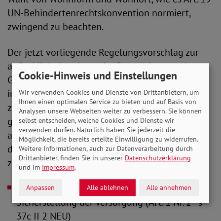
UN-Behindertenrechtskonvention normiert,
zwingend zu beachten.
Der jetzt vorliegende Regelungsvorschlag zur
außerklinischen Intensivpflege zeigt zwar im
Cookie-Hinweis und Einstellungen
Grundsatz in die richtige Richtung und bedeutet
im Vergleich zu früheren Referentenentwürfen,
Wir verwenden Cookies und Dienste von Drittanbietern, um
Ihnen einen optimalen Service zu bieten und auf Basis von
zu denen der SoVD sehr kritisch Stellung
Analysen unsere Webseiten weiter zu verbessern. Sie können
genommen hatte, erhebliche Verbesserungen
selbst entscheiden, welche Cookies und Dienste wir
verwenden dürfen. Natürlich haben Sie jederzeit die
auf.1 Jedoch sind aus Sicht des SoVD noch
Möglichkeit, die bereits erteilte Einwilligung zu widerrufen.
dringend Nachbesserungen bzw. Klarstellungen
Weitere Informationen, auch zur Datenverarbeitung durch
Drittanbieter, finden Sie in unserer
Datenschutzerklärung
zu folgenden Punkten erforderlich:
und im
Impressum
.
Kriterium der „tatsächlichen und dauerhaften“
Anpassen
Alle ablehnen
Alle annehmen
Sicherstellung der Versorgung (Art. 1 Nr. 2 - §
37c II 2 NEU)