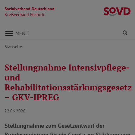
Sozialverband Deutschland
Kr
Kreisverband Rostock
Direkt zu den Inhalten springen
Fi
MENÜ
Startseite
Stellungnahme Intensivpflege-
und
Rehabilitationsstärkungsgesetz
– GKV-IPREG
22.06.2020
Stellungnahme zum Gesetzentwurf der
Bundesregierung für ein Gesetz zur Stärkung von