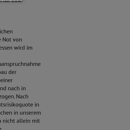
 für eine
ichen
le Not von
ssen wird im
 Inanspruchnahme
bau der
 einer
nd nach in
tzogen. Nach
tsrisikoquote in
schen in unserem
nicht allein mit
e