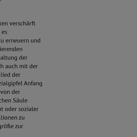
ken verschärft
 es
 zu erneuern und
mierenden
altung der
h auch mit der
lied der
ialgipfel Anfang
 von der
chen Säule
t oder sozialer
lionen zu
größe zur