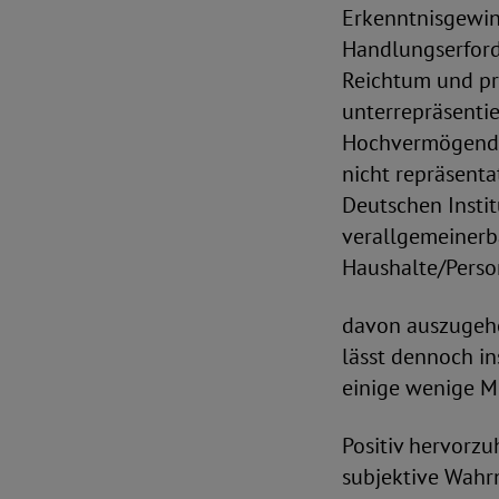
Erkenntnisgewin
Handlungserford
Reichtum und pr
unterrepräsenti
Hochvermögende 
nicht repräsenta
Deutschen Instit
verallgemeinerba
Haushalte/Perso
davon auszugehe
lässt dennoch in
einige wenige M
Positiv hervorzu
subjektive Wahr