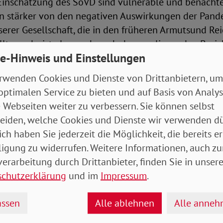
Einschätzung des SoVD sind vulnerable und benachte
 stärker von den negativen Auswirkungen der Pande
erer Gesellschaft, die in den früheren Armutsund R
ellt wurde, ist also auch nach dem vorliegenden Beri
e-Hinweis und Einstellungen
den – vor allem nimmt die Sorge in der Gesellschaft 
ARB, dass die Spaltung (insbesondere während der 
rwenden Cookies und Dienste von Drittanbietern, um
optimalen Service zu bieten und auf Basis von Analy
 Webseiten weiter zu verbessern. Sie können selbst
ringend an, die im Armutsund Reichtumsbericht vorge
eiden, welche Cookies und Dienste wir verwenden dü
nahmen auf ihre Wirksamkeit und soziale Nachhaltigk
ich haben Sie jederzeit die Möglichkeit, die bereits er
 gilt in besonderem Maß auch für die die jüngst get
ligung zu widerrufen. Weitere Informationen, auch zu
Armutsbetroffene während der CoronaPandemie. Der 
erarbeitung durch Drittanbieter, finden Sie in unsere
 es mit den politischen Maßnahmen entgegen der A
schutzerklärung
und im
Impressum
.
 nicht gelingen konnte, soziale Verwerfungen zu ver
icht des SoVD weiter verschärft. Hierfür müssen alle 
ssen
Alle ablehnen
Alle anne
hen Erkenntnisse von der Bundesregierung auch im Be