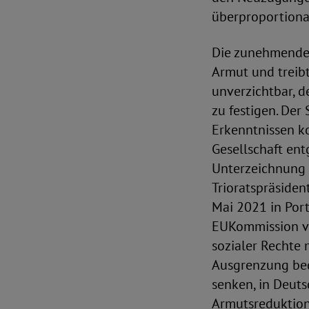
überproportional
Die zunehmende E
Armut und treibt
unverzichtbar, d
zu festigen. Der
Erkenntnissen k
Gesellschaft en
Unterzeichnung d
Trioratspräside
Mai 2021 in Port
EUKommission vo
sozialer Rechte 
Ausgrenzung be
senken, in Deut
Armutsreduktion