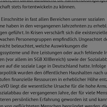
werden, um darauf aufbauend die Rahmenbedingungen
schaft stets fortentwickeln zu können.
 Einschnitte in fast allen Bereichen unserer sozialen
me haben in den vergangenen Jahrzehnten zu erhebl
en geführt. In Krisen verschärft sich die existenziel
achen Personengruppen empfindlich. Ungeachtet de
 nicht beleuchtet, welche Auswirkungen die
gssysteme und ihre Leistungen oder auch fehlende
en (vor allem im SGB XIIBereich) sowie der Sozialab
e auf die soziale Lage in Deutschland hatte. Infolge
rpolitik wurden den öffentlichen Haushalten nach u
ufen finanzielle Ressourcen in erheblicher Höhe en
oVD liegt die wesentliche Ursache für die hohe Armu
zialabbau der vergangenen Jahre, der für viele Men
tteren persönlichen Erfahrung geworden ist und kann 
n von geflüchteten Menschen begründet werden, di