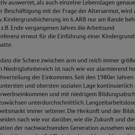
ativ auswertet, als auch einzelne Lebenslagen genaue
r Beschäftigung mit der Frage der Altersarmut, wird
. Kindergrundsicherung im 6. ARB nur am Rande beh
 z.B. Ende vergangenen Jahres die Arbeitsund
nferenz erneut für die Einführung einer Kindergrun
atte.
, dass die Schere zwischen arm und reich immer größe
m Niedriglohnbereich ist nach wie vor alarmierend h
hverteilung der Einkommen. Seit den 1980er Jahren i
untersten und obersten sozialen Lage kontinuierlich
rwerbseinkommen und mit niedrigem Bildungsabschl
uwächsen unterdurchschnittlich. Langzeitarbeitslose
eitsmarkt immer seltener. Die Herkunft und der Bil
heiden nach wie vor darüber, wie die Zukunft und die
tion der nachwachsenden Generation aussehen wird