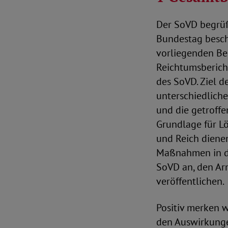
Der SoVD begrüß
Bundestag besch
vorliegenden Be
Reichtumsbericht
des SoVD. Ziel d
unterschiedlich
und die getroffe
Grundlage für L
und Reich dienen
Maßnahmen in de
SoVD an, den Ar
veröffentlichen.
Positiv merken w
den Auswirkunge