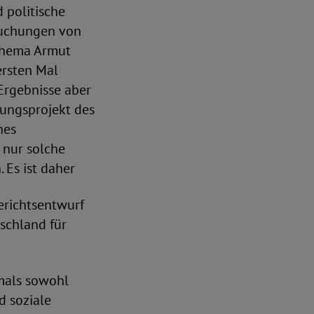
 politische
suchungen von
 Thema Armut
ersten Mal
Ergebnisse aber
gungsprojekt des
hes
s nur solche
 Es ist daher
erichtsentwurf
schland für
tmals sowohl
 soziale