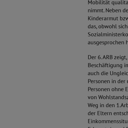
Mobilität qualit
nimmt. Neben de
Kinderarmut bzw
das, obwohl sich
Sozialministerko
ausgesprochen h
Der 6. ARB zeigt
Beschäftigung i
auch die Ungleic
Personen in der 
Personen ohne E
von Wohlstandsz
Weg in den 1.Arb
der Eltern entsc
Einkommenssitua