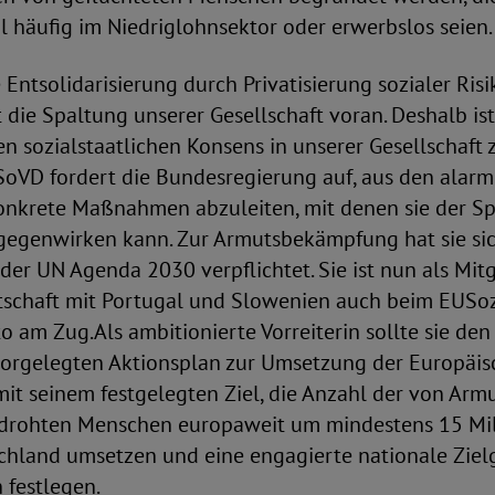
 häufig im Niedriglohnsektor oder erwerbslos seien.
ntsolidarisierung durch Privatisierung sozialer Risi
 die Spaltung unserer Gesellschaft voran. Deshalb ist
en sozialstaatlichen Konsens in unserer Gesellschaft
 SoVD fordert die Bundesregierung auf, aus den alar
onkrete Maßnahmen abzuleiten, mit denen sie der Sp
tgegenwirken kann. Zur Armutsbekämpfung hat sie sic
er UN Agenda 2030 verpflichtet. Sie ist nun als Mitg
ntschaft mit Portugal und Slowenien auch beim EUSoz
o am Zug.Als ambitionierte Vorreiterin sollte sie den
rgelegten Aktionsplan zur Umsetzung der Europäis
mit seinem festgelegten Ziel, die Anzahl der von Armu
drohten Menschen europaweit um mindestens 15 Mil
schland umsetzen und eine engagierte nationale Ziel
 festlegen.