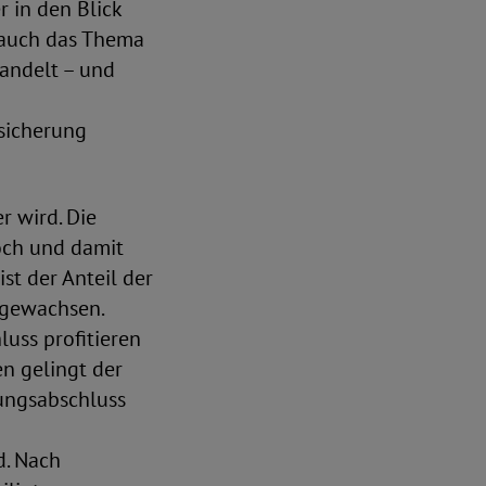
r in den Blick
 auch das Thema
andelt – und
dsicherung
r wird. Die
och und damit
st der Anteil der
 gewachsen.
uss profitieren
n gelingt der
dungsabschluss
. Nach