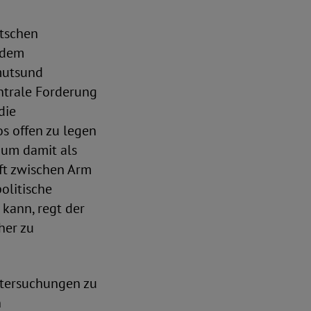
utschen
 dem
mutsund
ntrale Forderung
die
s offen zu legen
 um damit als
ft zwischen Arm
olitische
kann, regt der
her zu
ntersuchungen zu
n