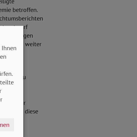
iligte
mie betroffen.
eichtumsberichten
chtsentwurf
zu, so zeigen
Pandemie) weiter
 Ihnen
sen
stellten
rfen.
eit hin zu
teilte
roffenen
r
SoVD ist
r
nnahme der
hindern – diese
zentralen
hmen
richt