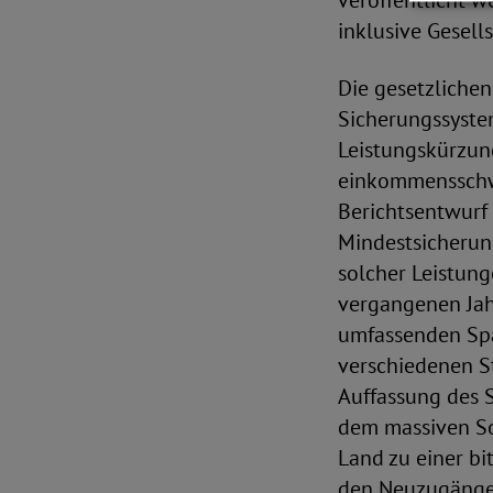
veröffentlicht 
inklusive Gesell
Die gesetzlichen
Sicherungssyste
Leistungskürzung
einkommensschw
Berichtsentwurf
Mindestsicherun
solcher Leistung
vergangenen Jahr
umfassenden Spa
verschiedenen St
Auffassung des S
dem massiven So
Land zu einer bi
den Neuzugänge