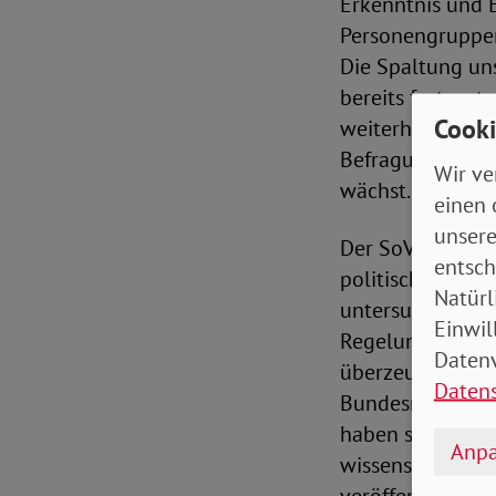
Erkenntnis und 
Personengruppen
Die Spaltung uns
bereits festgest
Cooki
weiterhin vorhan
Befragungen im 
Wir ve
wächst.
einen 
unsere
Der SoVD regt d
entsch
politischen Maß
Natürl
untersuchen. Das
Einwil
Regelungen für 
Datenv
überzeugt, dass
Daten
Bundesregierung
haben sich aus S
Anpa
wissenschaftlic