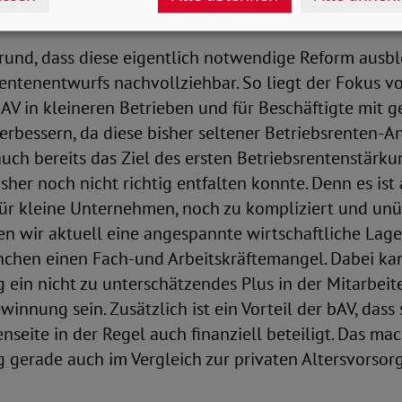
ichernde 53 Prozent angehoben werden.
und, dass diese eigentlich notwendige Reform ausblei
entenentwurfs nachvollziehbar. So liegt der Fokus vo
AV in kleineren Betrieben und für Beschäftigte mit 
rbessern, da diese bisher seltener Betriebsrenten-A
uch bereits das Ziel des ersten Betriebsrentenstärku
sher noch nicht richtig entfalten konnte. Denn es ist 
für kleine Unternehmen, noch zu kompliziert und unüb
en wir aktuell eine angespannte wirtschaftliche Lage
chen einen Fach-und Arbeitskräftemangel. Dabei kan
 ein nicht zu unterschätzendes Plus in der Mitarbeit
innung sein. Zusätzlich ist ein Vorteil der bAV, dass 
nseite in der Regel auch finanziell beteiligt. Das mac
 gerade auch im Vergleich zur privaten Altersvorsor