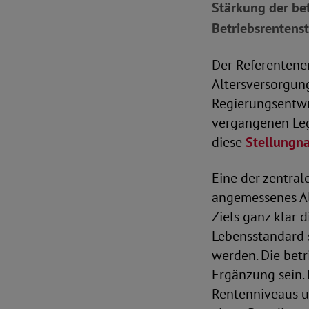
Stärkung der be
Betriebsrentens
Der Referentenen
Altersversorgun
Regierungsentwur
vergangenen Leg
diese
Stellungn
Eine der zentral
angemessenes Al
Ziels ganz klar 
Lebensstandard 
werden. Die betr
Ergänzung sein.
Rentenniveaus u