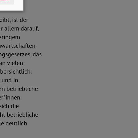
bt, ist der
r allem darauf,
geringem
nwartschaften
ngsgesetzes, das
an vielen
ersichtlich.
 und in
n betriebliche
er*innen-
sich die
ht betriebliche
ge deutlich