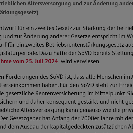
trieblichen Altersversorgung und zur Änderung ander
tärkungsgesetz)
twurf für ein zweites Gesetz zur Stärkung der betrie
g und zur Änderung anderer Gesetze entspricht im W
f für ein zweites Betriebsrentenstärkungsgesetz au
islaturperiode. Dazu hatte der SoVD bereits Stellu
ahme vom 25. Juli 2024
wird verwiesen.
en Forderungen des SoVD ist, dass alle Menschen im A
terseinkommen haben. Für den SoVD steht zur Errei
die gesetzliche Rentenversicherung im Mittelpunkt. S
sichern und daher konsequent gestärkt und nicht g
iebliche Altersversorgung kann genauso wie die priv
 Der Gesetzgeber hat Anfang der 2000er Jahre mit d
nd dem Ausbau der kapitalgedeckten zusätzlichen A