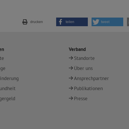
drucken
teilen
tweet
en
Verband
te
Standorte
ege
Über uns
inderung
Ansprechpartner
undheit
Publikationen
gergeld
Presse