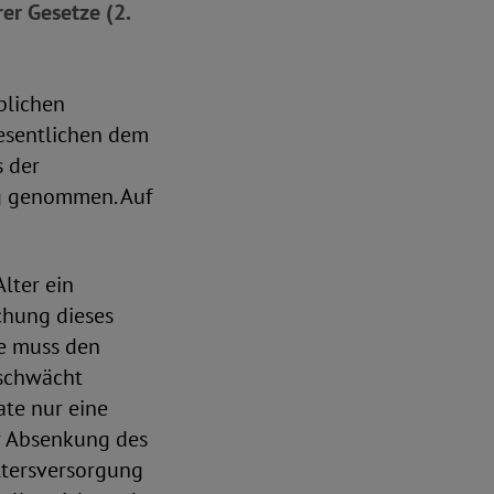
er Gesetze (2.
blichen
esentlichen dem
s der
ng genommen. Auf
lter ein
chung dieses
ie muss den
eschwächt
ate nur eine
er Absenkung des
ltersversorgung