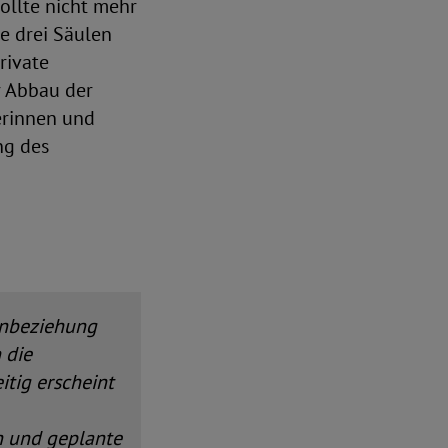
ollte nicht mehr
e drei Säulen
rivate
er Abbau der
erinnen und
ng des
Einbeziehung
 die
itig erscheint
en und geplante