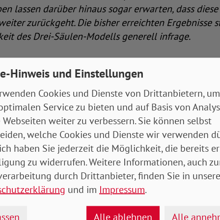
en lassen darüber hinaus sogar erwarten, dass diese
weiter zurückgeht. Die bisher erreichten Ergebnisse s
eit des Drei-Säulen-Modells generell infrage.
e-Hinweis und Einstellungen
in Czaplicki, Dr. Thorsten Heien, Christian Rieckhoff 
Alterssicherung auf drei Säulen: Modell mit Zukunft?
rwenden Cookies und Dienste von Drittanbietern, um
Rentenversicherung 2/2
optimalen Service zu bieten und auf Basis von Analy
 Webseiten weiter zu verbessern. Sie können selbst
tzuhalten, dass die aktuelle Altersabsicherung aus ge
eiden, welche Cookies und Dienste wir verwenden dü
reichend ist. Und es bleibt mit Blick auf den Koalit
ich haben Sie jederzeit die Möglichkeit, die bereits er
nen Gesetzgebungsverfahren der Eindruck zurück, da
ligung zu widerrufen. Weitere Informationen, auch zu
ellschrauben gedreht wird, aber der Mut für eine e
erarbeitung durch Drittanbieter, finden Sie in unsere
oVD fordern wir, dass die gesetzliche Rentenversicher
schutzerklärung
und im
Impressum
.
icherung übernimmt und betriebliche und private Al
sind. Das gesetzliche Rentenniveau muss wieder auf
ssen
Alle ablehnen
Alle anne